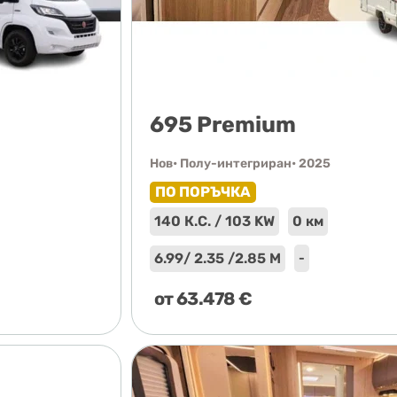
695 Premium
Нов
• Полу-интегриран
• 2025
ПО ПОРЪЧКА
140 К.С. / 103 KW
0 км
6.99
/ 2.35 /
2.85 М
-
от
63.478
€