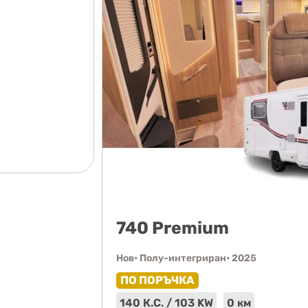
740 Premium
Нов
• Полу-интегриран
• 2025
ПО ПОРЪЧКА
140 К.С. / 103 KW
0 км