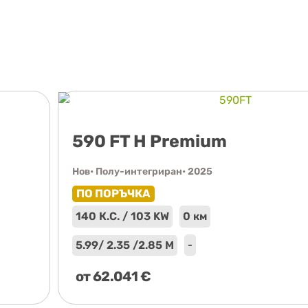
590 FT H Premium
Нов
• Полу-интегриран
• 2025
ПО ПОРЪЧКА
140 К.С. / 103 KW
0 км
5.99
/ 2.35 /
2.85 М
-
от
62.041
€