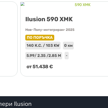
Ilusion 590 XMK
Нов
• Полу-интегриран
• 2025
ПО ПОРЪЧКА
140 К.С. / 103 KW
0 км
5.99
/ 2.35 /
2.85 М
-
от
51.438
€
пери Ilusion