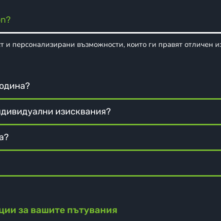
on?
ст и персонализирани възможности, които ги правят отличен и
година?
 индивидуални изисквания?
а?
ации за вашите пътувания