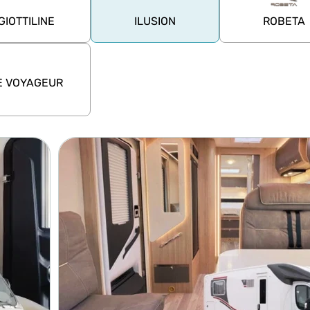
GIOTTILINE
ILUSION
ROBETA
E VOYAGEUR