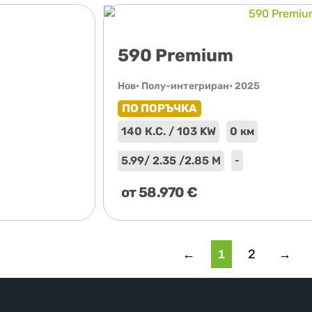
590 Premium
Нов
• Полу-интегриран
• 2025
ПО ПОРЪЧКА
140 К.С. / 103 KW
0 км
5.99
/ 2.35 /
2.85 М
-
от
58.970
€
2
→
←
1