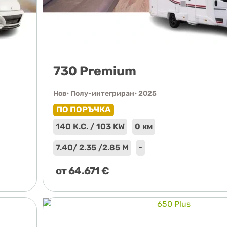
730 Premium
Нов
• Полу-интегриран
• 2025
ПО ПОРЪЧКА
140 К.С. / 103 KW
0 км
7.40
/ 2.35 /
2.85 М
-
от
64.671
€