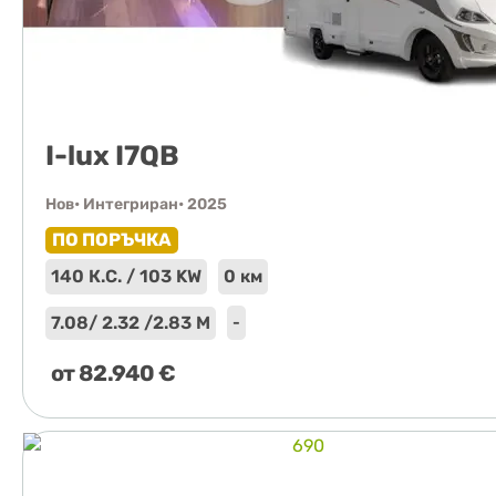
I-lux I7QB
Нов
• Интегриран
• 2025
ПО ПОРЪЧКА
140 К.С. / 103 KW
0 км
7.08
/ 2.32 /
2.83 М
-
от
82.940
€