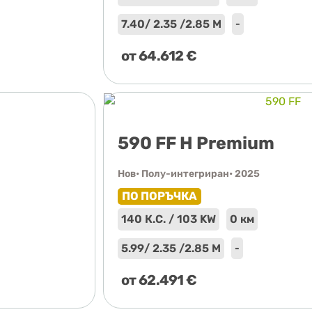
7.40
/ 2.35 /
2.85 М
-
от
64.612
€
590 FF H Premium
Нов
• Полу-интегриран
• 2025
ПО ПОРЪЧКА
140 К.С. / 103 KW
0 км
5.99
/ 2.35 /
2.85 М
-
от
62.491
€