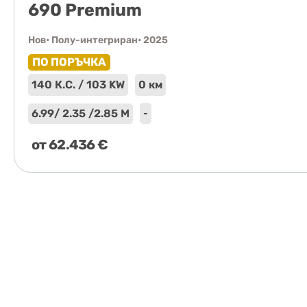
690 Premium
Нов
• Полу-интегриран
• 2025
ПО ПОРЪЧКА
140 К.С. / 103 KW
0 км
6.99
/ 2.35 /
2.85 М
-
от
62.436
€