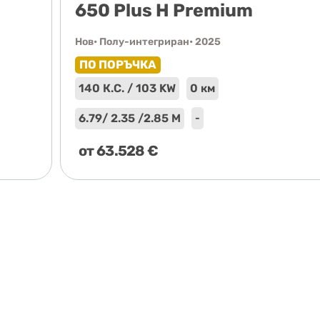
650 Plus H Premium
Нов
• Полу-интегриран
• 2025
ПО ПОРЪЧКА
140 К.С. / 103 KW
0 км
6.79
/ 2.35 /
2.85 М
-
от
63.528
€