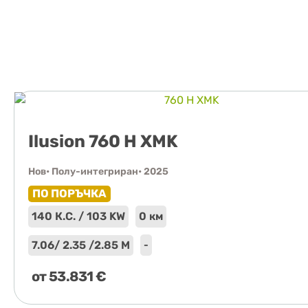
Ilusion 760 H XMK
Нов
• Полу-интегриран
• 2025
ПО ПОРЪЧКА
140 К.С. / 103 KW
0 км
7.06
/ 2.35 /
2.85 М
-
от
53.831
€