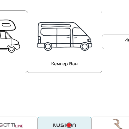
И
Кемпер Ван