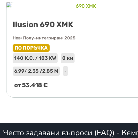
Ilusion 690 XMK
Нов
• Полу-интегриран
• 2025
ПО ПОРЪЧКА
140 К.С. / 103 KW
0 км
6.99
/ 2.35 /
2.85 М
-
от
53.418
€
Често задавани въпроси
(FAQ)
- Кем