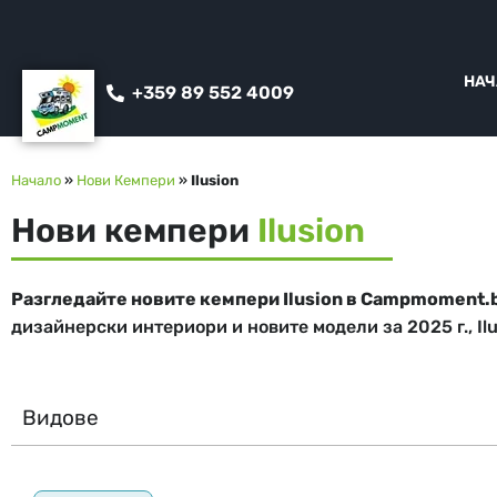
НАЧ
+359 89 552 4009
Начало
»
Нови Кемпери
»
Ilusion
Нови кемпери
Ilusion
Разгледайте новите кемпери Ilusion в Campmoment.
дизайнерски интериори и новите модели за 2025 г., Il
Видове