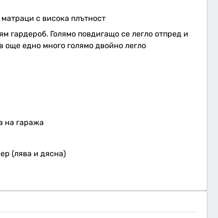
 матраци с висока плътност
ям гардероб. Голямо повдигащо се легло отпред и
в още едно много голямо двойно легло
а на гаража
р (лява и дясна)