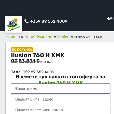
НАЧ
+359 89 552 4009
Начало
»
Нови Кемпери
»
Ilusion
»
Ilusion 760 H XMK
ПО ПОРЪЧКА
Ilusion 760 H XMK
ОТ
53.831
€
Цената е без включено ДДС
Тел.:
+359 89 552 4009
Вземете тук вашата топ оферта за
Ilusion 760 H XMK