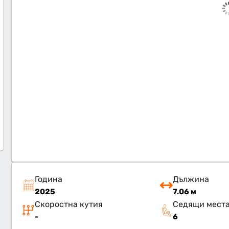
Година
Дължина
2025
7.06 м
Скоростна кутия
Седящи мест
-
6