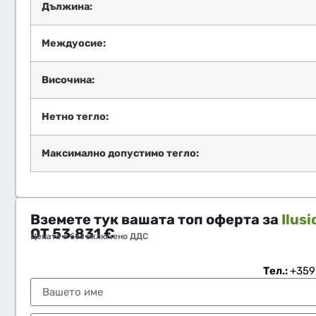
Дължина:
Междуосие:
Височина:
Нетно тегло:
Максимално допустимо тегло:
Вземете тук вашата топ оферта за
Ilus
ОТ
53.831
€
Цената е без включено ДДС
Тел.:
+359