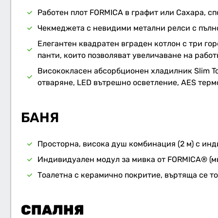
Работен плот FORMICA в графит или Сахара, с
Чекмеджета с невидими метални релси с пълно
Елегантен квадратен вграден котлон с три гор
панти, които позволяват увеличаване на рабо
Висококласен абсорбционен хладилник Slim To
отваряне, LED вътрешно осветление, AES терм
БАНЯ
Просторна, висока душ комбинация (2 м) с ин
Индивидуален модул за мивка от FORMICA® (м
Тоалетна с керамично покритие, въртяща се т
СПАЛНЯ