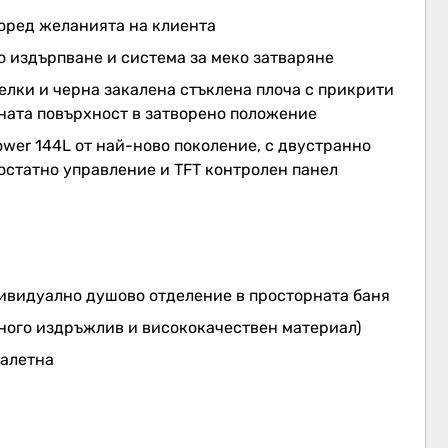
поред желанията на клиента
 издърпване и система за меко затваряне
елки и черна закалена стъклена плоча с прикрити
тната повърхност в затворено положение
wer 144L от най-ново поколение, с двустранно
остатно управление и TFT контролен панел
дивидуално душово отделение в просторната баня
ного издръжлив и висококачествен материал)
оалетна