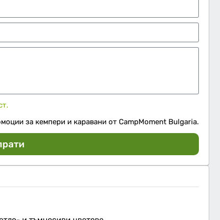
ст.
омоции за кемпери и каравани от CampMoment Bulgaria.
прати
етло- и тъмносиви цветове