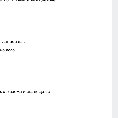
 гланцов лак
но лого
, сгъваема и сваляща се