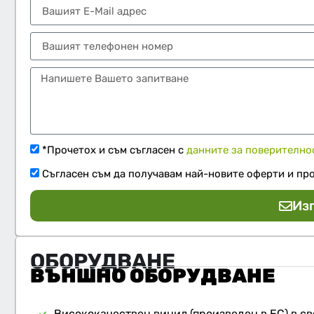
*Прочетох и съм съгласен с
данните за поверително
Съгласен съм да получавам най-новите оферти и пр
Из
ОБОРУДВАНЕ
ВЪНШНO ОБОРУДВАНЕ
Висококачествен винил (произведен в ЕС) в св