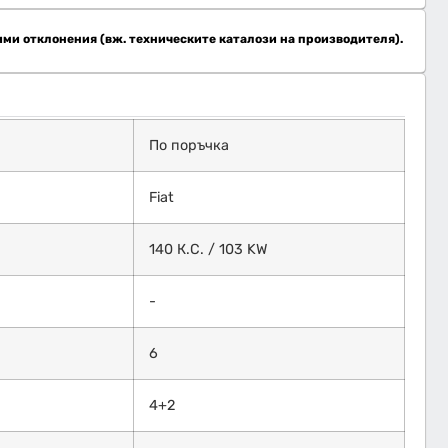
ими отклонения (вж. техническите каталози на производителя).
По поръчка
Fiat
140 К.С. / 103 KW
-
6
4+2