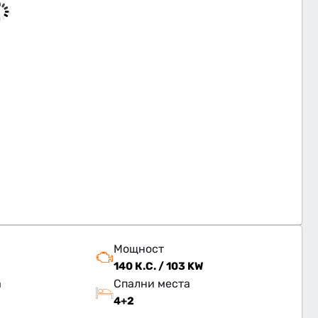
Мощност
140 К.С. / 103 KW
а
Спални места
4+2