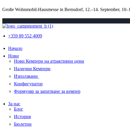
Große Wohnmobil-Hausmesse in Bernsdorf, 12.–14. September, 10–18
+359 89 552 4009
Начало
Нови
Нови Кемпери на атрактивни цени
Налични Кемпери
Използвани
Конфигуратор
Формуляр за запитване за кемпер
За нас
Блог
История
Бюлетин