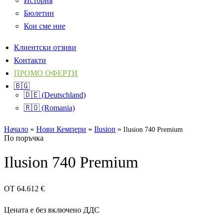
История
Бюлетин
Кои сме ние
Клиентски отзиви
Контакти
ПРОМО ОФЕРТИ
🇧🇬
🇩🇪 (Deutschland)
🇷🇴 (Romania)
Начало
»
Нови Кемпери
»
Ilusion
»
Ilusion 740 Premium
По поръчка
Ilusion 740 Premium
ОТ
64.612
€
Цената е без включено ДДС