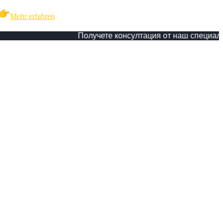
Mehr erfahren
Получете консултация от наш специалист!
В