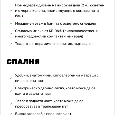
Нов модерен дизайн на високия душ (2 м), осветен
и с черна колона, индивидуално в компактната
баня
Междинен етаж в банята с осветено огледало
Сгъваема мивка от KRION® (висококачествен и
много издръжлив компактен минерал)
Тоалетна с керамично покритие, въртяща се
СПАЛНЯ
Удобни, анатомични, хипоалергенни матраци с
висока плътност
Електрическо двойно легло, което може да се
вдига в задната част
Легло в задната част, което може да се
преобразува в трапезарен кът
Висок гардероб в предната част