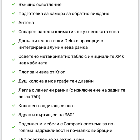
Външно осветление
Подготовка за камера за обратно виждане
Антена
Соларен панел и климатик в кухненската зона
Допълнително тънки Deluxe прозорци с
интегрирана алуминиева рамка
Осветено метакрилатно табло с инициалите XMK
над кабината
Плот за мивка от Krion
Душ колона в нов графитен дизайн
Легла с ламелни рамки (с изключение на задните
легла 760)
Колонен повдигащ се плот
Здрав и въртящ се на 360º
Подсилени мебели с Compack система за по-
голяма издръжливост и по-малко вибрации
LED осветление за вътре и вън