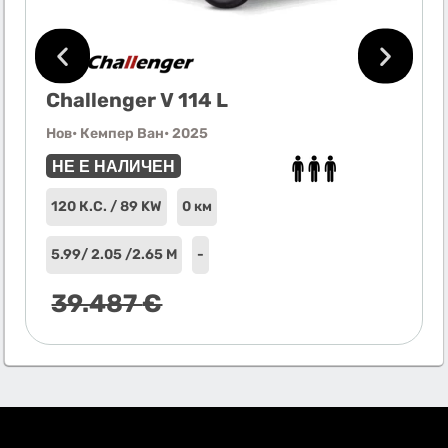
Challenger V 114 L
Нов
• Кемпер Ван
• 2025
НЕ Е НАЛИЧЕН
120 К.С. / 89 KW
0 км
5.99
/ 2.05 /
2.65 М
-
39.487
€