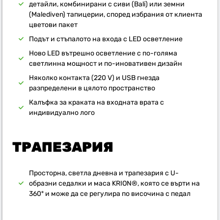
детайли, комбинирани с сиви (Bali) или земни
(Malediven) тапицерии, според избрания от клиента
цветови пакет
Подът и стъпалото на входа с LED осветление
Ново LED вътрешно осветление с по-голяма
светлинна мощност и по-иновативен дизайн
Няколко контакта (220 V) и USB гнезда
разпределени в цялото пространство
Калъфка за краката на входната врата с
индивидуално лого
ТРАПЕЗАРИЯ
Просторна, светла дневна и трапезария с U-
образни седалки и маса KRION®, която се върти на
360º и може да се регулира по височина с педал