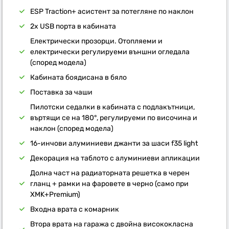
ESP Traction+ асистент за потегляне по наклон
2x USB порта в кабината
Електрически прозорци. Отопляеми и
електрически регулируеми външни огледала
(според модела)
Кабината боядисана в бяло
Поставка за чаши
Пилотски седалки в кабината с подлакътници,
въртящи се на 180°, регулируеми по височина и
наклон (според модела)
16-инчови алуминиеви джанти за шаси f35 light
Декорация на таблото с алуминиеви апликации
Долна част на радиаторната решетка в черен
гланц + рамки на фаровете в черно (само при
XMK+Premium)
Входна врата с комарник
Втора врата на гаража с двойна висококласна