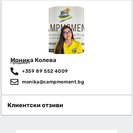
Моника Колева
Продавач
+359 89 552 4009
monika@campmoment.bg
Клиентски отзиви