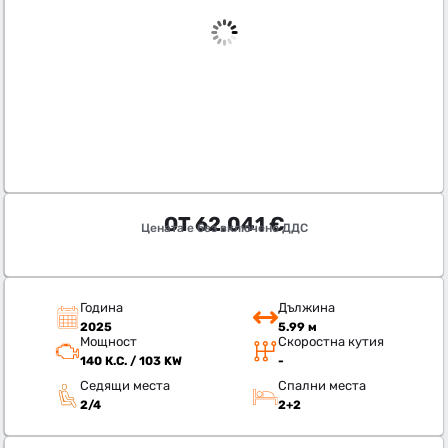
ОТ
62.041
€
Цената е без включено ДДС
Година
Дължина
2025
5.99 м
Мощност
Скоростна кутия
140 К.С. / 103 KW
-
Седящи места
Спални места
2/4
2+2