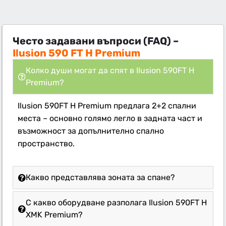
Често задавани въпроси (FAQ) –
Ilusion 590 FT H Premium
Колко души могат да спят в Ilusion 590FT H
Premium?
Ilusion 590FT H Premium предлага 2+2 спални
места – основно голямо легло в задната част и
възможност за допълнително спално
пространство.
Какво представлява зоната за спане?
С какво оборудване разполага Ilusion 590FT H
XMK Premium?