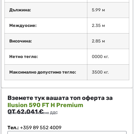
Дължина:
5.99 м
Междуосие:
2.35 м
Височина:
2.85 м
Нетно тегло:
0000 кг.
Максимално допустимо тегло:
3500 кг.
Вземете тук вашата топ оферта за
Ilusion 590 FT H Premium
ОТ
62.041
€
Цената е без включено ДДС
Тел.:
+359 89 552 4009