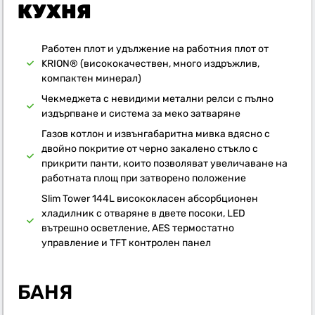
КУХНЯ
Работен плот и удължение на работния плот от
KRION® (висококачествен, много издръжлив,
компактен минерал)
Чекмеджета с невидими метални релси с пълно
издърпване и система за меко затваряне
Газов котлон и извънгабаритна мивка вдясно с
двойно покритие от черно закалено стъкло с
прикрити панти, които позволяват увеличаване на
работната площ при затворено положение
Slim Tower 144L висококласен абсорбционен
хладилник с отваряне в двете посоки, LED
вътрешно осветление, AES термостатно
управление и TFT контролен панел
БАНЯ