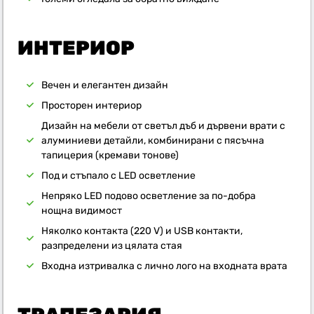
ИНТЕРИОР
Вечен и елегантен дизайн
Просторен интериор
Дизайн на мебели от светъл дъб и дървени врати с
алуминиеви детайли, комбинирани с пясъчна
тапицерия (кремави тонове)
Под и стъпало с LED осветление
Непряко LED подово осветление за по-добра
нощна видимост
Няколко контакта (220 V) и USB контакти,
разпределени из цялата стая
Входна изтривалка с лично лого на входната врата