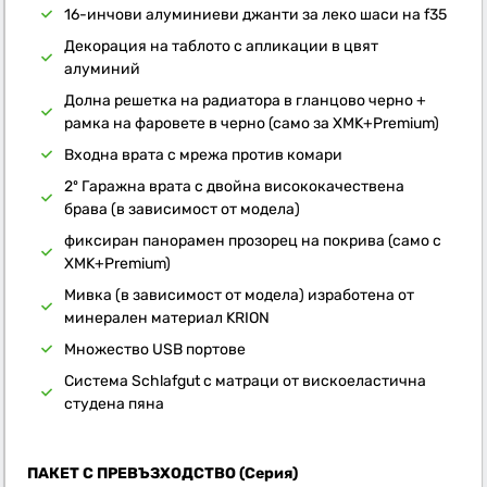
16-инчови алуминиеви джанти за леко шаси на f35
Декорация на таблото с апликации в цвят
алуминий
Долна решетка на радиатора в гланцово черно +
рамка на фаровете в черно (само за XMK+Premium)
Входна врата с мрежа против комари
2º Гаражна врата с двойна висококачествена
брава (в зависимост от модела)
фиксиран панорамен прозорец на покрива (само с
XMK+Premium)
Мивка (в зависимост от модела) изработена от
минерален материал KRION
Множество USB портове
Система Schlafgut с матраци от вискоеластична
студена пяна
ПАКЕТ С ПРЕВЪЗХОДСТВО (Серия)