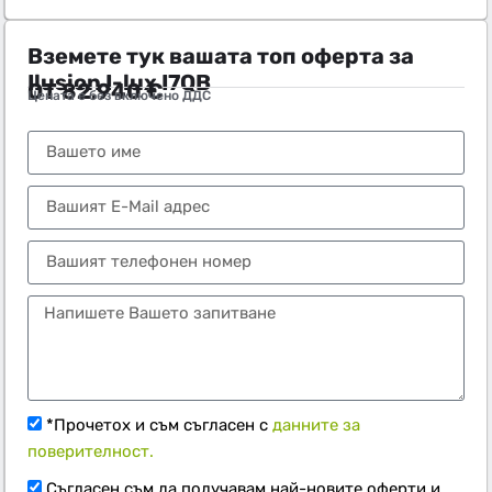
Вземете тук вашата топ оферта за
Ilusion I-lux I7QB
ОТ
82.940
€
Цената е без включено ДДС
Тел.:
+359 89 552 4009
*Прочетох и съм съгласен с
данните за
поверителност.
Съгласен съм да получавам най-новите оферти и