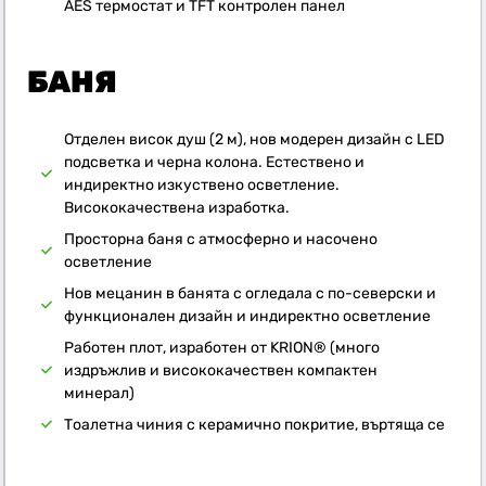
AES термостат и TFT контролен панел
БАНЯ
Отделен висок душ (2 м), нов модерен дизайн с LED
подсветка и черна колона. Естествено и
индиректно изкуствено осветление.
Висококачествена изработка.
Просторна баня с атмосферно и насочено
осветление
Нов мецанин в банята с огледала с по-северски и
функционален дизайн и индиректно осветление
Работен плот, изработен от KRION® (много
издръжлив и висококачествен компактен
минерал)
Тоалетна чиния с керамично покритие, въртяща се