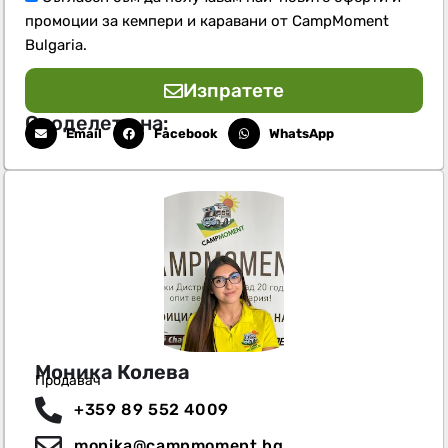
промоции за кемпери и каравани от CampMoment
Bulgaria.
Изпратете
Споделете на:
Email
Facebook
WhatsApp
Моника Колева
Продавач
+359 89 552 4009
monika@campmoment.bg