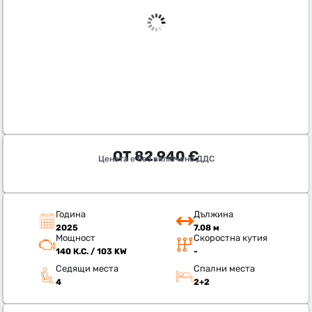
ОТ
82.940
€
Цената е без включено ДДС
Година
Дължина
2025
7.08 м
Мощност
Скоростна кутия
140 К.С. / 103 KW
-
Седящи места
Спални места
4
2+2