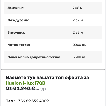
Дължина:
7.08 м
Междуосие:
2.32 м
Височина:
2.83 м
Нетно тегло:
0000 кг.
Максимално допустимо тегло:
3500 кг.
Вземете тук вашата топ оферта за
Ilusion I-lux I7QB
ОТ
82.940
€
Цената е без включено ДДС
Тел.:
+359 89 552 4009