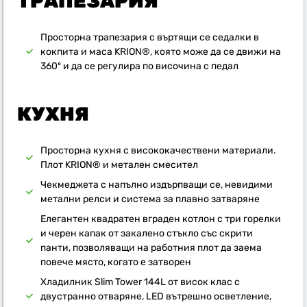
ТРАПЕЗАРИЯ
Просторна трапезария с въртящи се седалки в
кокпита и маса KRION®, която може да се движи на
360º и да се регулира по височина с педал
КУХНЯ
Просторна кухня с висококачествени материали.
Плот KRION® и метален смесител
Чекмеджета с напълно издърпващи се, невидими
метални релси и система за плавно затваряне
Елегантен квадратен вграден котлон с три горелки
и черен капак от закалено стъкло със скрити
панти, позволяващи на работния плот да заема
повече място, когато е затворен
Хладилник Slim Tower 144L от висок клас с
двустранно отваряне, LED вътрешно осветление,