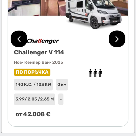
Challenger V 114
Нов
• Кемпер Ван
• 2025
ПО ПОРЪЧКА
140 К.С. / 103 KW
0 км
5.99
/ 2.05 /
2.65 М
-
от
42.008
€