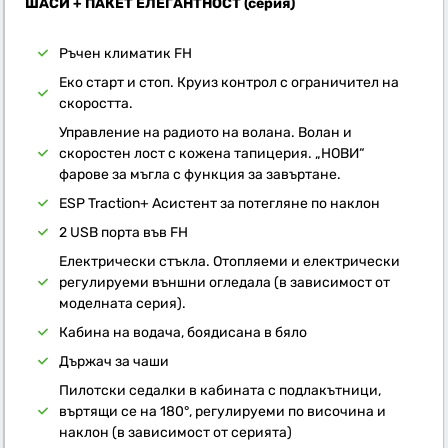
ШАСИ + ПАКЕТ ЕЛЕГАНТНОСТ (серия)
Ръчен климатик FH
Еко старт и стоп. Круиз контрол с ограничител на
скоростта.
Управление на радиото на волана. Волан и
скоростен лост с кожена тапицерия. „НОВИ“
фарове за мъгла с функция за завъртане.
ESP Traction+ Асистент за потегляне по наклон
2 USB порта във FH
Електрически стъкла. Отопляеми и електрически
регулируеми външни огледала (в зависимост от
моделната серия).
Кабина на водача, боядисана в бяло
Държач за чаши
Пилотски седалки в кабината с подлакътници,
въртящи се на 180°, регулируеми по височина и
наклон (в зависимост от серията)