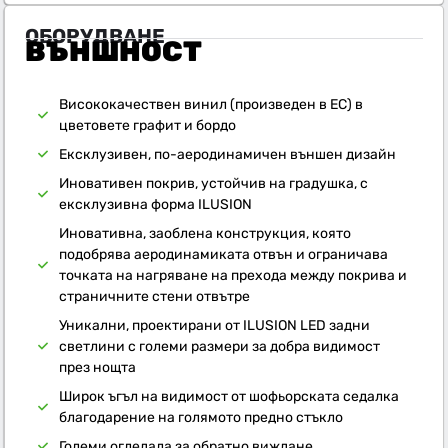
ОБОРУДВАНЕ
ВЪНШНОСТ
Висококачествен винил (произведен в ЕС) в
цветовете графит и бордо
Ексклузивен, по-аеродинамичен външен дизайн
Иновативен покрив, устойчив на градушка, с
ексклузивна форма ILUSION
Иновативна, заоблена конструкция, която
подобрява аеродинамиката отвън и ограничава
точката на нагряване на прехода между покрива и
страничните стени отвътре
Уникални, проектирани от ILUSION LED задни
светлини с големи размери за добра видимост
през нощта
Широк ъгъл на видимост от шофьорската седалка
благодарение на голямото предно стъкло
Големи огледала за обратно виждане