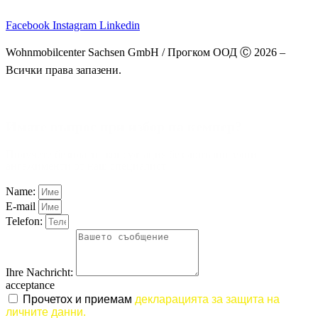
Facebook
Instagram
Linkedin
Wohnmobilcenter Sachsen GmbH / Прогком ООД Ⓒ
2026
–
Всички права запазени.
Имате въпрос при избор на кемпер?
Получете безплатна консултация без допълнителни
ангажименти от наш специалист!
Name:
E-mail
Telefon:
Ihre Nachricht:
acceptance
Прочетох и приемам
декларацията за защита на
личните данни.