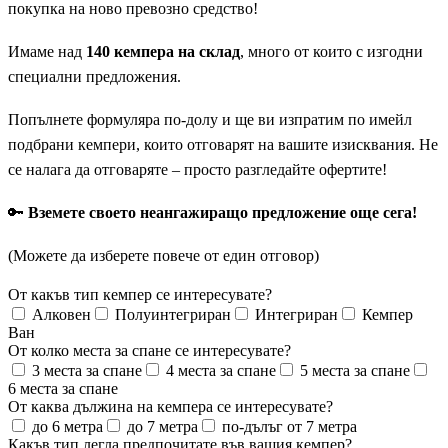
покупка на ново превозно средство!
Имаме над
140 кемпера на склад
, много от които с изгодни
специални предложения.
Попълнете формуляра по-долу и ще ви изпратим по имейл
подбрани кемпери, които отговарят на вашите изисквания. Не
се налага да отговаряте – просто разгледайте офертите!
🔑
Вземете своето неангажиращо предложение още сега!
(Можете да изберете повече от един отговор)
От какъв тип кемпер се интересувате?
Алковен
Полуинтегриран
Интегриран
Кемпер
Ван
От колко места за спане се интересувате?
3 места за спане
4 места за спане
5 места за спане
6 места за спане
От каква дължина на кемпера се интересувате?
до 6 метра
до 7 метра
по-дълъг от 7 метра
Какъв тип легла предпочитате във вашия кемпер?