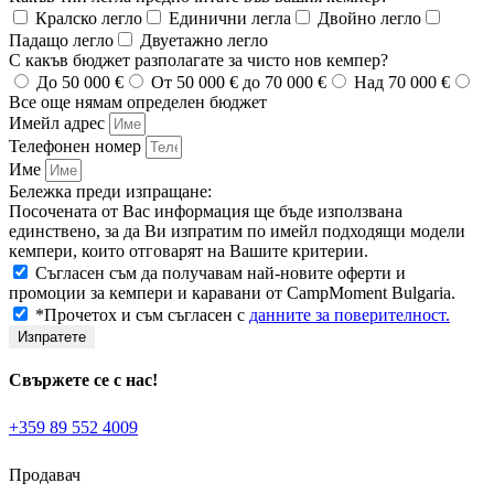
Кралско легло
Единични легла
Двойно легло
Падащо легло
Двуетажно легло
С какъв бюджет разполагате за чисто нов кемпер?
До 50 000 €
От 50 000 € до 70 000 €
Над 70 000 €
Все още нямам определен бюджет
Имейл адрес
Телефонен номер
Име
Бележка преди изпращане:
Посочената от Вас информация ще бъде използвана
единствено, за да Ви изпратим по имейл подходящи модели
кемпери, които отговарят на Вашите критерии.
Съгласен съм да получавам най-новите оферти и
промоции за кемпери и каравани от CampMoment Bulgaria.
*Прочетох и съм съгласен с
данните за поверителност.
Изпратете
Свържете се с нас!
+359 89 552 4009
Продавач