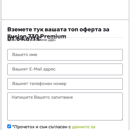
Вземете тук вашата топ оферта за
Ilusion 730 Premium
ОТ
64.671
€
Цената е без включено ДДС
Тел.:
+359 89 552 4009
*Прочетох и съм съгласен с
данните за