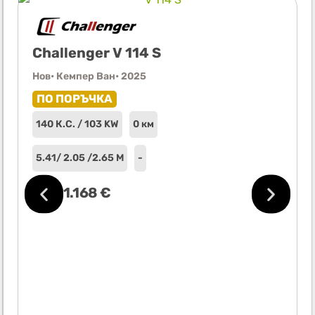
Challenger V 114 S
Нов
• Кемпер Ван
• 2025
ПО ПОРЪЧКА
140 К.С. / 103 KW
0 км
5.41
/ 2.05 /
2.65 М
-
от
41.168
€