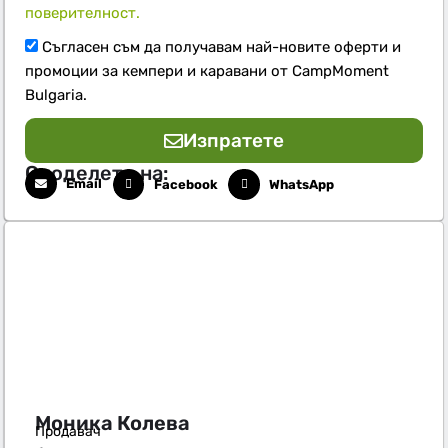
поверителност.
Съгласен съм да получавам най-новите оферти и
промоции за кемпери и каравани от CampMoment
Bulgaria.
Изпратете
Споделете на:
Email
Facebook
WhatsApp
Моника Колева
Продавач