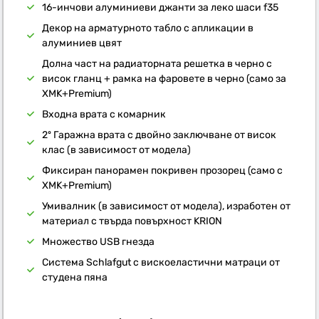
16-инчови алуминиеви джанти за леко шаси f35
Декор на арматурното табло с апликации в
алуминиев цвят
Долна част на радиаторната решетка в черно с
висок гланц + рамка на фаровете в черно (само за
XMK+Premium)
Входна врата с комарник
2º Гаражна врата с двойно заключване от висок
клас (в зависимост от модела)
Фиксиран панорамен покривен прозорец (само с
XMK+Premium)
Умивалник (в зависимост от модела), изработен от
материал с твърда повърхност KRION
Множество USB гнезда
Система Schlafgut с вискоеластични матраци от
студена пяна