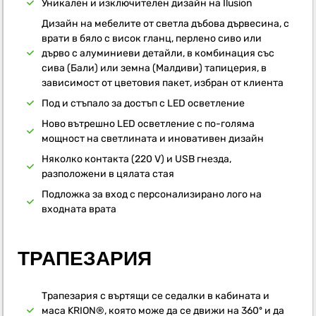
Уникален и изключителен дизайн на Ilusion
Дизайн на мебелите от светла дъбова дървесина, с
врати в бяло с висок гланц, перлено сиво или
дърво с алуминиеви детайли, в комбинация със
сива (Бали) или земна (Малдиви) тапицерия, в
зависимост от цветовия пакет, избран от клиента
Под и стъпало за достъп с LED осветление
Ново вътрешно LED осветление с по-голяма
мощност на светлината и иновативен дизайн
Няколко контакта (220 V) и USB гнезда,
разположени в цялата стая
Подложка за вход с персонализирано лого на
входната врата
ТРАПЕЗАРИЯ
Трапезария с въртящи се седалки в кабината и
маса KRION®, която може да се движи на 360º и да