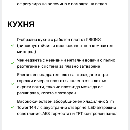
се регулира на височина с помощта на педал
КУХНЯ
Г-образна кухня с работен плот от KRION®
(високоустойчив и висококачествен компактен
минерал)
Чекмеджета с невидими метални водачи с пълно
разтягане и система за плавно затваряне
Елегантен квадратен плот за вграждане с три
горелки и черен плот от закалено стъкло със
скрити панти, така че плотът да може да се
разширява, когато е затворен
Висококачествен абсорбционен хладилник Slim
Tower 144 л с двустранно отваряне, LED вътрешно
осветление, AES термостат и TFT контролен панел