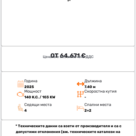
ОТ
64.671
€
Цената е без включено ДДС
Година
Дължина
2025
7.40 м
Мощност
Скоростна кутия
140 К.С. / 103 KW
-
Седящи места
Спални места
4
2+2
* Техническите данни са взети от производителя и са с
допустими отклонения (вж. техническите каталози на