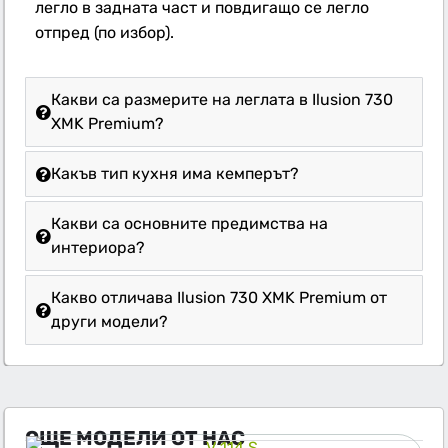
легло в задната част и повдигащо се легло
отпред (по избор).
Какви са размерите на леглата в Ilusion 730
XMK Premium?
Какъв тип кухня има кемперът?
Какви са основните предимства на
интериора?
Какво отличава Ilusion 730 XMK Premium от
други модели?
ОЩЕ МОДЕЛИ ОТ НАС