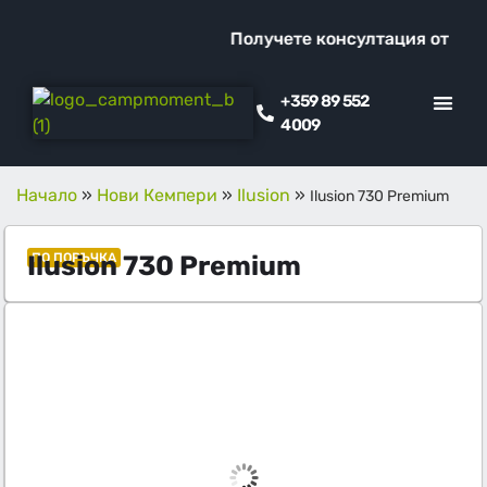
Получете консултация от наш с
+359 89 552
4009
КЛИЕНТСКИ ОТ
ПРОМО ОФЕ
Начало
»
Нови Кемпери
»
Ilusion
»
Ilusion 730 Premium
Ilusion 730 Premium
ПО ПОРЪЧКА