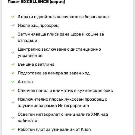
Пакет EXCELLENCE (серия)
3 врати с двойно заключване за безопасност
Изолиращ прозорец
Затъмняваща плисирана щора и кошче за
отпадъци
Централно заключване с дистанционно
управление
Външна светлина
Подготовка за камера за заден ход
Антена
Слънчев панел и климатик в кухненския бокс
Изключително плосък луксозен прозорец с
алуминиева рамка Интегрираниm
Осветен метакрилат с инициалите XMK над
кабината
Работен плот за умивалник от Krion