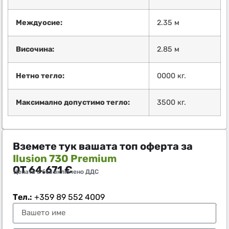
Междуосие:
2.35 м
Височина:
2.85 м
Нетно тегло:
0000 кг.
Максимално допустимо тегло:
3500 кг.
Вземете тук вашата топ оферта за
Ilusion 730 Premium
ОТ
64.671
€
Цената е без включено ДДС
Тел.:
+359 89 552 4009