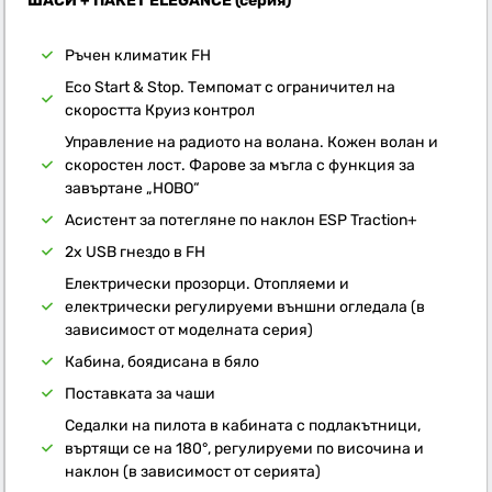
ШАСИ + ПАКЕТ ELEGANCE (серия)
Ръчен климатик FH
Eco Start & Stop. Темпомат с ограничител на
скоростта Круиз контрол
Управление на радиото на волана. Кожен волан и
скоростен лост. Фарове за мъгла с функция за
завъртане „НОВО“
Асистент за потегляне по наклон ESP Traction+
2x USB гнездо в FH
Електрически прозорци. Отопляеми и
електрически регулируеми външни огледала (в
зависимост от моделната серия)
Кабина, боядисана в бяло
Поставката за чаши
Седалки на пилота в кабината с подлакътници,
въртящи се на 180°, регулируеми по височина и
наклон (в зависимост от серията)