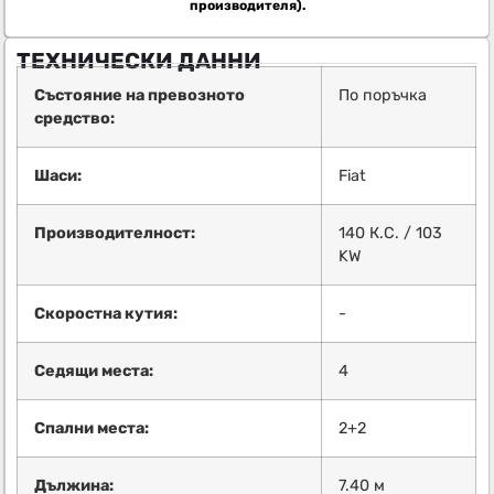
производителя).
ТЕХНИЧЕСКИ ДАННИ
Състояние на превозното
По поръчка
средство:
Шаси:
Fiat
Производителност:
140 К.С. / 103
KW
Скоростна кутия:
-
Седящи места:
4
Спални места:
2+2
Дължина:
7.40 м