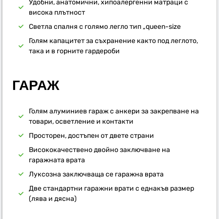
Удобни, анатомични, хипоалергенни матраци с
висока плътност
Светла спалня с голямо легло тип „queen-size
Голям капацитет за съхранение както под леглото,
така и в горните гардероби
ГАРАЖ
Голям алуминиев гараж с анкери за закрепване на
товари, осветление и контакти
Просторен, достъпен от двете страни
Висококачествено двойно заключване на
гаражната врата
Луксозна заключваща се гаражна врата
Две стандартни гаражни врати с еднакъв размер
(лява и дясна)