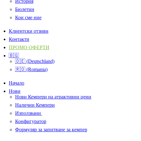
История
Бюлетин
Кои сме ние
Клиентски отзиви
Контакти
ПРОМО ОФЕРТИ
🇧🇬
🇩🇪 (Deutschland)
🇷🇴 (Romania)
Начало
Нови
Нови Кемпери на атрактивни цени
Налични Кемпери
Използвани
Конфигуратор
Формуляр за запитване за кемпер