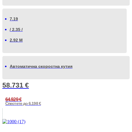
7.19
/ 2.35 /
2.92 М
Автоматична скоростна кутия
58.731
€
64.929
€
Спестете до 6.198 €