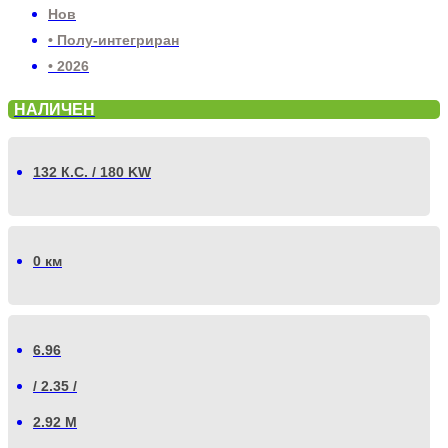
Нов
• Полу-интегриран
• 2026
НАЛИЧЕН
132 К.С. / 180 KW
0 км
6.96
/ 2.35 /
2.92 М