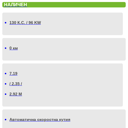
НАЛИЧЕН
130 К.С. / 96 KW
0 км
7.19
/ 2.35 /
2.92 М
Автоматична скоростна кутия