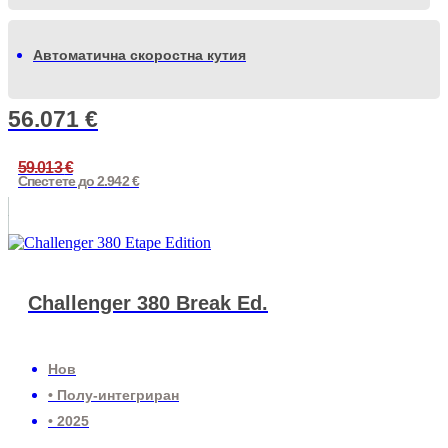
Автоматична скоростна кутия
56.071
€
59.013
€
Спестете до 2.942 €
Challenger 380 Break Ed.
Нов
• Полу-интегриран
• 2025