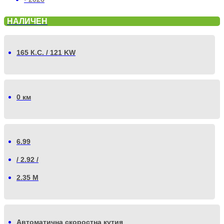
НАЛИЧЕН
165 К.С. / 121 KW
0 км
6.99
/ 2.92 /
2.35 М
Автоматична скоростна кутия