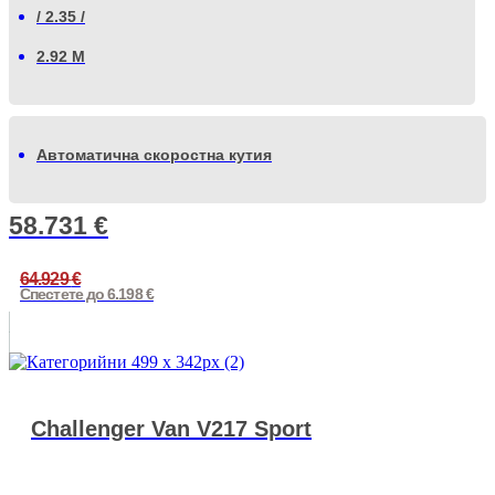
/ 2.35 /
2.92 М
Автоматична скоростна кутия
58.731
€
64.929
€
Спестете до 6.198 €
Challenger Van V217 Sport