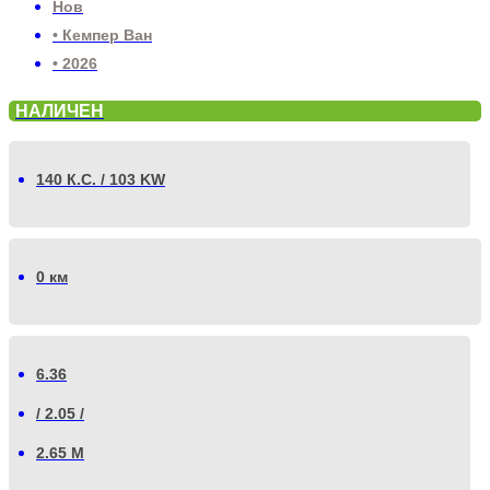
Нов
• Кемпер Ван
• 2026
НАЛИЧЕН
140 К.С. / 103 KW
0 км
6.36
/ 2.05 /
2.65 М