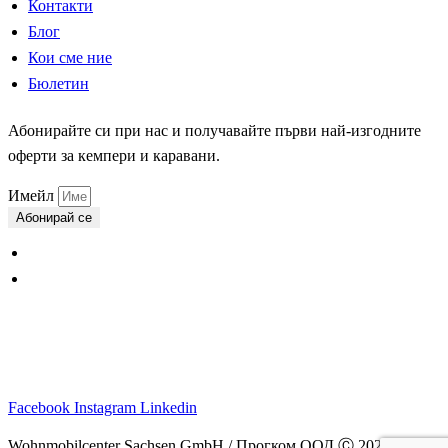
Контакти
Блог
Кои сме ние
Бюлетин
Абонирайте си при нас и получавайте първи най-изгодните
оферти за кемпери и каравани.
Имейл
Абонирай се
Общи условия
Данни за поверителност
Facebook
Instagram
Linkedin
Wohnmobilcenter Sachsen GmbH / Прогком ООД Ⓒ
2026
–