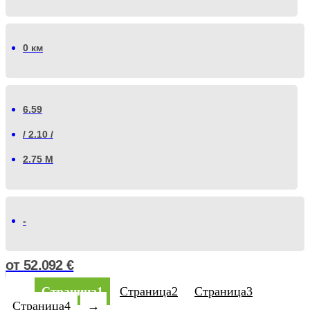
0 км
6.59
/ 2.10 /
2.75 М
-
от
52.092
€
←
Страница
1
Страница
2
Страница
3
Страница
4
→