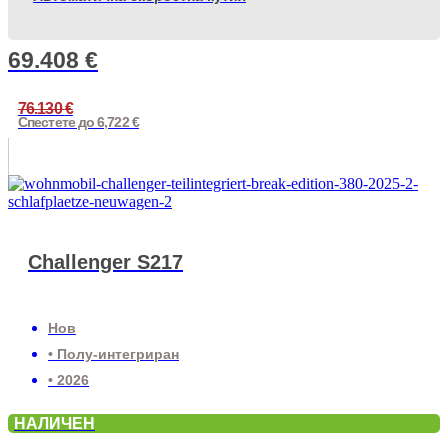
69.408
€
76.130
€
Спестете до 6,722 €
Challenger S217
Нов
• Полу-интегриран
• 2026
НАЛИЧЕН