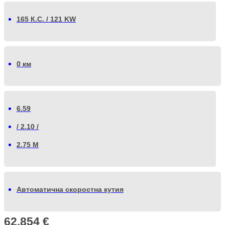
165 К.С. / 121 KW
0 км
6.59
/ 2.10 /
2.75 М
Автоматична скоростна кутия
62.854
€