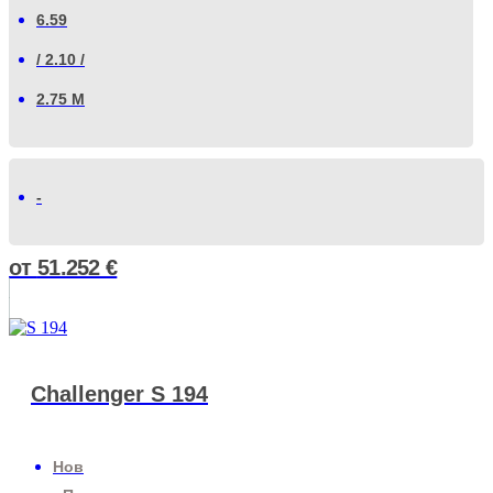
6.59
/ 2.10 /
2.75 М
-
от
51.252
€
Challenger S 194
Нов