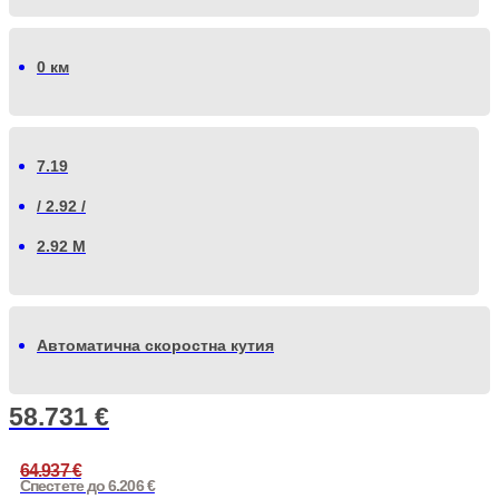
0 км
7.19
/ 2.92 /
2.92 М
Автоматична скоростна кутия
58.731
€
64.937
€
Спестете до 6.206 €