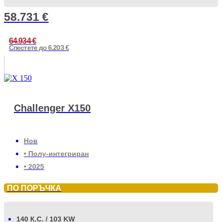
58.731
€
64.934
€
Спестете до 6.203 €
Challenger X150
Нов
• Полу-интегриран
• 2025
ПО ПОРЪЧКА
140 К.С. / 103 KW