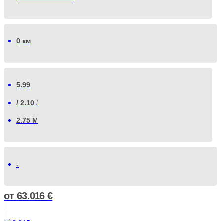
0 км
5.99
/ 2.10 /
2.75 М
-
от
63.016
€