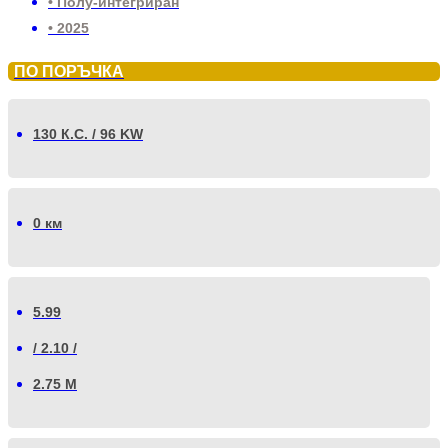
• Полу-интегриран
• 2025
ПО ПОРЪЧКА
130 К.С. / 96 KW
0 км
5.99
/ 2.10 /
2.75 М