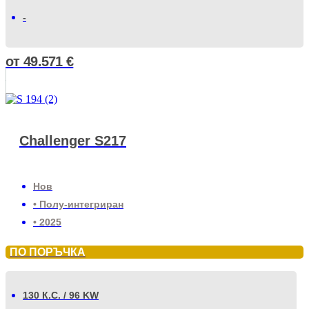
-
от
49.571
€
Challenger S217
Нов
• Полу-интегриран
• 2025
ПО ПОРЪЧКА
130 К.С. / 96 KW