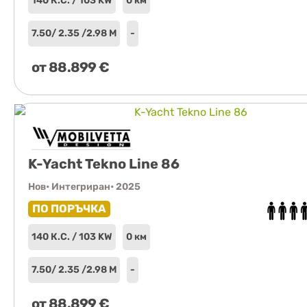
140 К.С. / 103 KW
0 км
7.50
/ 2.35 /
2.98 М
-
от
88.899
€
K-Yacht Tekno Line 86
Нов
• Интегриран
• 2025
ПО ПОРЪЧКА
140 К.С. / 103 KW
0 км
7.50
/ 2.35 /
2.98 М
-
от
88.899
€