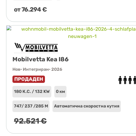
от
76.294
€
Mobilvetta Kea I86
Нов
• Интегриран
• 2026
ПРОДАДЕН
180 К.С. / 132 KW
0 км
747
/ 237 /
285 М
Автоматична скоростна кутия
92.521
€