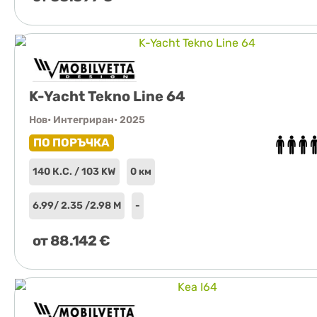
K-Yacht Tekno Line 64
Нов
• Интегриран
• 2025
ПО ПОРЪЧКА
140 К.С. / 103 KW
0 км
6.99
/ 2.35 /
2.98 М
-
от
88.142
€