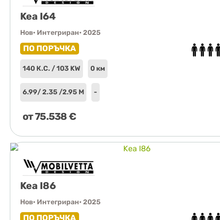
Kea I64
Нов
• Интегриран
• 2025
ПО ПОРЪЧКА
140 К.С. / 103 KW
0 км
6.99
/ 2.35 /
2.95 М
-
от
75.538
€
Kea I86
Нов
• Интегриран
• 2025
ПО ПОРЪЧКА