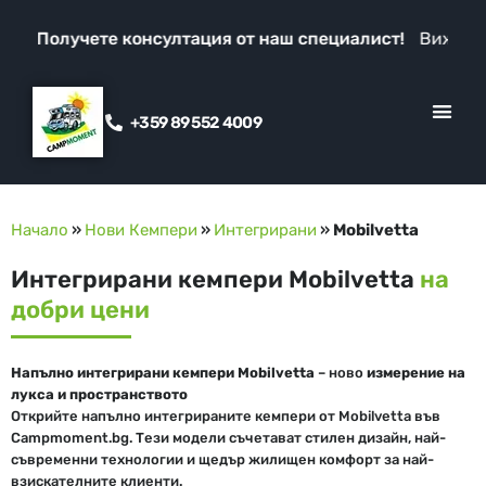
Получете консултация от наш специалист!
Вижте над
+359 89 552 4009
КЛИЕНТСКИ ОТ
ПРОМО ОФЕ
Начало
»
Нови Кемпери
»
Интегрирани
»
Mobilvetta
Интегрирани кемпери Mobilvetta
на
добри цени
Напълно интегрирани кемпери Mobilvetta
– ново
измерение на
лукса и пространството
Открийте напълно интегрираните кемпери от Mobilvetta във
Campmoment.bg. Тези модели съчетават стилен дизайн, най-
съвременни технологии и щедър жилищен комфорт за най-
взискателните клиенти.