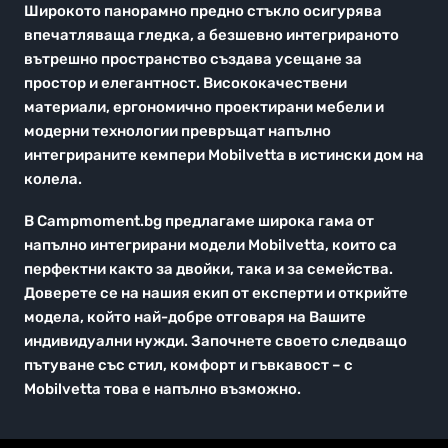
Широкото панорамно предно стъкло осигурява
впечатляваща гледка, а безшевно интегрираното
вътрешно пространство създава усещане за
простор и елегантност. Висококачествени
материали, ергономично проектирани мебели и
модерни технологии превръщат напълно
интегрираните кемпери Mobilvetta в истински дом на
колела.
В Campmoment.bg предлагаме широка гама от
напълно интегрирани модели Mobilvetta, които са
перфектни както за двойки, така и за семейства.
Доверете се на нашия екип от експерти и открийте
модела, който най-добре отговаря на Вашите
индивидуални нужди. Започнете своето следващо
пътуване със стил, комфорт и гъвкавост – с
Mobilvetta това е напълно възможно.