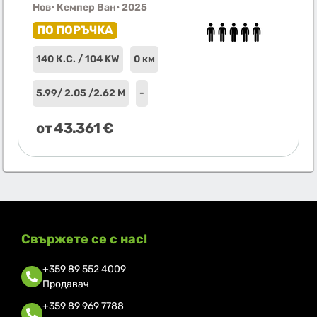
Нов
• Кемпер Ван
• 2025
ПО ПОРЪЧКА
140 К.С. / 104 KW
0 км
5.99
/ 2.05 /
2.62 М
-
от
43.361
€
Свържете се с нас!
+359 89 552 4009
Продавач
+359 89 969 7788