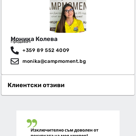
Моника Колева
Продавач
+359 89 552 4009
monika@campmoment.bg
Клиентски отзиви