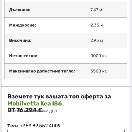
Дължина:
7.47 м
Междуосие:
2.35 м
Височина:
2.95 м
Нетно тегло:
0000 кг.
Максимално допустимо тегло:
3500 кг.
Вземете тук вашата топ оферта за
Mobilvetta Kea I86
ОТ
76.294
€
Цената е без включено ДДС
Тел.:
+359 89 552 4009