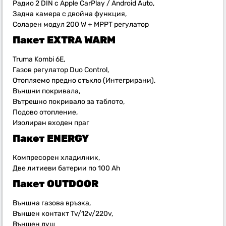
Радио 2 DIN с Apple CarPlay / Android Auto,
Задна камера с двойна функция,
Соларен модул 200 W + MPPT регулатор
Пакет
EXTRA WARM
Truma Kombi 6E,
Газов регулатор Duo Control,
Отопляемо предно стъкло (Интегрирани),
Външни покривала,
Вътрешно покривало за таблото,
Подово отопление,
Изолиран входен праг
Пакет
ENERGY
Компресорен хладилник,
Две литиеви батерии по 100 Ah
Пакет
OUTDOOR
Външна газова връзка,
Външен контакт Tv/12v/220v,
Външен душ