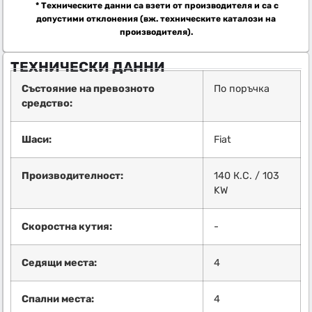
* Техническите данни са взети от производителя и са с
допустими отклонения (вж. техническите каталози на
производителя).
ТЕХНИЧЕСКИ ДАННИ
Състояние на превозното
По поръчка
средство:
Шаси:
Fiat
Производителност:
140 К.С. / 103
KW
Скоростна кутия:
-
Седящи места:
4
Спални места:
4