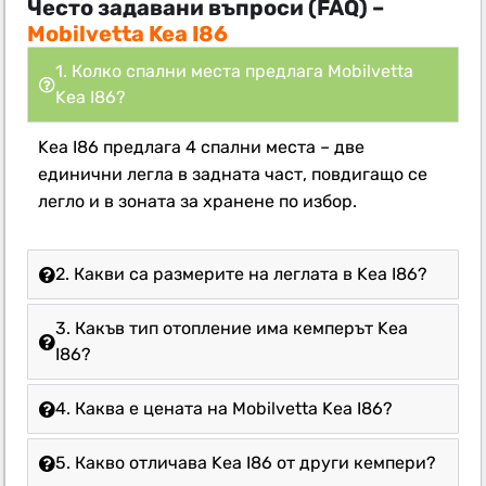
Често задавани въпроси (FAQ) –
Mobilvetta Kea I86
1. Колко спални места предлага Mobilvetta
Kea I86?
Kea I86 предлага 4 спални места – две
единични легла в задната част, повдигащо се
легло и в зоната за хранене по избор.
2. Какви са размерите на леглата в Kea I86?
3. Какъв тип отопление има кемперът Kea
I86?
4. Каква е цената на Mobilvetta Kea I86?
5. Какво отличава Kea I86 от други кемпери?