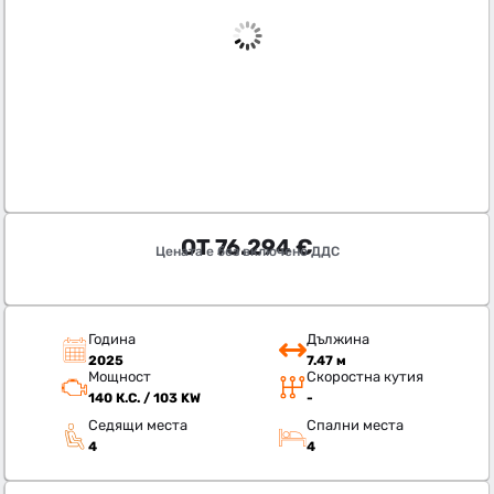
ОТ
76.294
€
Цената е без включено ДДС
Година
Дължина
2025
7.47 м
Мощност
Скоростна кутия
140 К.С. / 103 KW
-
Седящи места
Спални места
4
4