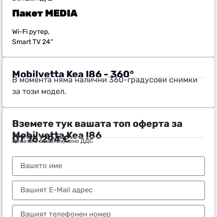
Пакет
MEDIA
Wi-Fi рутер,
Smart TV 24“
Mobilvetta Kea I86 - 360°
В момента няма налични 360-градусови снимки
за този модел.
Вземете тук вашата топ оферта за
Mobilvetta Kea I86
ОТ
76.294
€
Цената е без включено ДДС
Тел.:
+359 89 552 4009