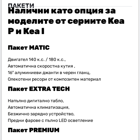
ПАКЕТИ
Налични като опция за
моделите от сериите Kea
P и Kea I
Пакет MATIC
Двигател 140 к.с. / 180 к.с.,
Автоматична скоростна кутия ,
16″ алуминиеви джанти в черен гланц,
Олекотени ресори от композитен материал
Пакет
EXTRA TECH
Напълно дигитално табло,
Автоматична климатизация,
Безжично зарядно устройство,
Предни фарове с пълно LED осветление
Пакет
PREMIUM