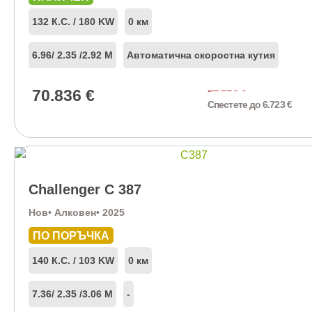
132 К.С. / 180 KW
0 км
6.96
/ 2.35 /
2.92 М
Автоматична скоростна кутия
70.836
€
77.559
€
Спестете до 6.723 €
Challenger C 387
Нов
• Алковен
• 2025
ПО ПОРЪЧКА
140 К.С. / 103 KW
0 км
7.36
/ 2.35 /
3.06 М
-