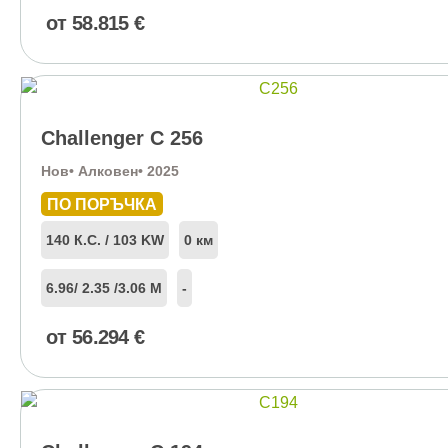
от
58.815
€
Challenger C 256
Нов
• Алковен
• 2025
ПО ПОРЪЧКА
140 К.С. / 103 KW
0 км
6.96
/ 2.35 /
3.06 М
-
от
56.294
€