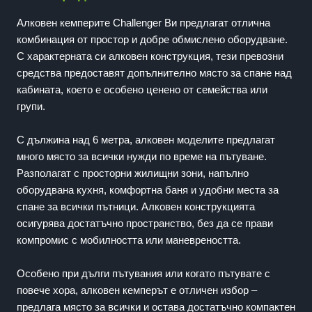
Алковен кемперите Challenger Ви предлагат отлична
комбинация от простор и добре обмислено оборудване.
С характерната си алковен конструкция, тези превозни
средства предоставят допълнително място за спане над
кабината, което е особено ценено от семейства или
групи.
С дължина над 6 метра, алковен моделите предлагат
много място за всички нужди по време на пътуване.
Разполагат с просторни жилищни зони, напълно
оборудвана кухня, комфортна баня и удобни места за
спане за всички пътници. Алковен конструкцията
осигурява достатъчно пространство, без да се прави
компромис с мобилността или маневреността.
Особено при дълги пътувания или когато пътувате с
повече хора, алковен кемперът е отличен избор –
предлага място за всички и остава достатъчно компактен