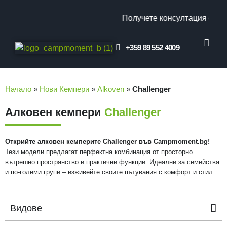
Получете консултация от на
+359 89 552 4009
КЛИЕНТСКИ ОТ
ПРОМО ОФЕ
Начало
»
Нови Кемпери
»
Alkoven
»
Challenger
Алковен кемпери
Challenger
Открийте алковен кемперите Challenger във Campmoment.bg!
Тези модели предлагат перфектна комбинация от просторно
вътрешно пространство и практични функции. Идеални за семейства
и по-големи групи – изживейте своите пътувания с комфорт и стил.
Видове