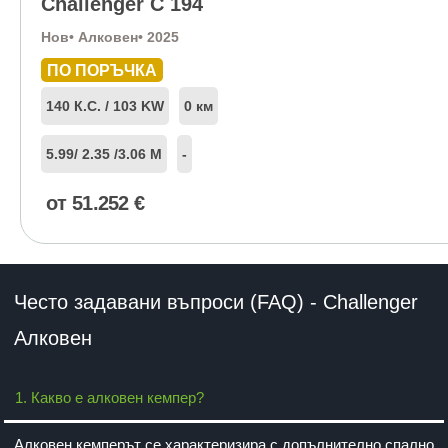
Challenger C 194
Нов
• Алковен
• 2025
ПО ПОРЪЧКА
140 К.С. / 103 KW
0 км
5.99
/ 2.35 /
3.06 М
-
от
51.252
€
Често задавани въпроси
(FAQ)
- Challenger
Алковен
1. Какво е алковен кемпер?
Алковен кемперът се характеризира с допълнително спално