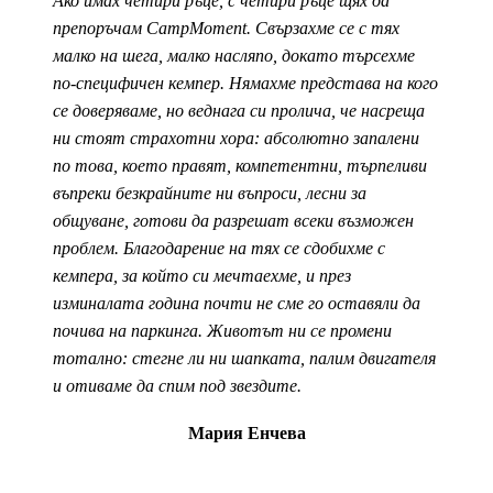
Ако имах четири ръце, с четири ръце щях да
препоръчам CampMoment. Свързахме се с тях
малко на шега, малко насляпо, докато търсехме
по-специфичен кемпер. Нямахме представа на кого
се доверяваме, но веднага си пролича, че насреща
ни стоят страхотни хора: абсолютно запалени
по това, което правят, компетентни, търпеливи
въпреки безкрайните ни въпроси, лесни за
общуване, готови да разрешат всеки възможен
проблем. Благодарение на тях се сдобихме с
кемпера, за който си мечтаехме, и през
изминалата година почти не сме го оставяли да
почива на паркинга. Животът ни се промени
тотално: стегне ли ни шапката, палим двигателя
и отиваме да спим под звездите.
Мария Енчева