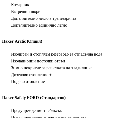
Комарник
Вътрешни щори
Допълнително легло в трапезарията
Допълнително единично легло
Пакет Arctic (Опция)
Изолиран и отопляем резервоар за отпадъчна вода
Изолационни постелки отвън
Зимно покритие за решетката на хладилника
Дизелово отопление +
Подово отопление
Пакет Safety FORD (Стандартно)
Предупреждение за сблъсък
Предупреждение за напускане на лентата