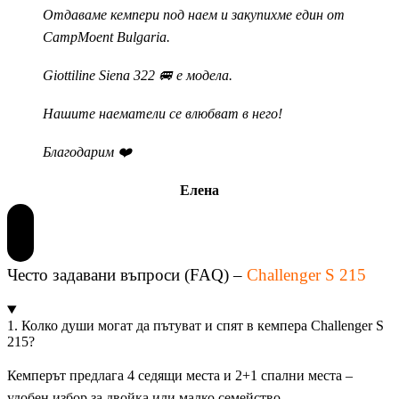
Отдаваме кемпери под наем и закупихме един от
CampMoent Bulgaria.
Giottiline Siena 322 🚐 е модела.
Нашите наематели се влюбват в него!
Благодарим ❤️
Елена
Често задавани въпроси (FAQ) –
Challenger S 215
1. Колко души могат да пътуват и спят в кемпера Challenger S
215?
Кемперът предлага 4 седящи места и 2+1 спални места –
удобен избор за двойка или малко семейство.