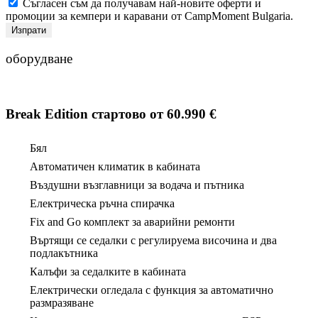
Съгласен съм да получавам най-новите оферти и
промоции за кемпери и каравани от CampMoment Bulgaria.
Изпрати
оборудване
Break Edition
стартово от 60.
990 €
Бял
Автоматичен климатик в кабината
Въздушни възглавници за водача и пътника
Електрическа ръчна спирачка
Fix and Go комплект за аварийни ремонти
Въртящи се седалки с регулируема височина и два
подлакътника
Калъфи за седалките в кабината
Електрически огледала с функция за автоматично
размразяване