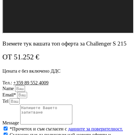
Вземете тук вашата топ оферта за Challenger S 215
ОТ
51.252
€
Цената е без включено ДДС
Тел.:
+359 89 552 4009
Name
Email*
Tel
Message
*Прочетох и съм съгласен с
данните за поверителност.
Съгласен съм да получавам най-новите оферти и