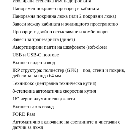
Изолирана степенка към надстройката
Панорамен покривен прозорец в кабината
Панорамна покривна люка (или 2 покривни люка)
Завеси между кабината и жилищното пространство
Прозорци с двойно остъкляване и комби щори
Завеси за трапезарията (динет)
Амортизирани панти на шкафовете (soft-close)
USB и USB-C портове
Външен воден извод
IRP структура: полиестер (GFK) – под, стени и покрив,
дебелина на пода 64 мм
Технибокс (централна техническа кутия)
8-степенна автоматична скоростна кутия
16″ черни алуминиеви джанти
Външен газов извод
FORD Pass
Автоматично включване на светлините и чистачки с
датчик за дъжд