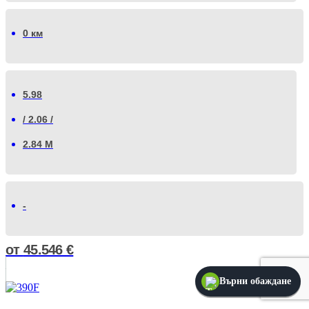
0 км
5.98
/ 2.06 /
2.84 М
-
от
45.546
€
Върни обаждане