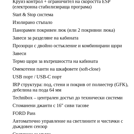
Круиз контрол + ограничител на скоростта ESP
(електронна стабилизираща програма)
Start & Stop система
Изолирано стъпало
Панорамен покривен люк (или 2 покривни люка)
Завеси за разделяне на кабината
Прозорци с двойно остъкление и комбинирани щори
Завеси
Термо щори за вътрешността на кабината
Омекотени панти на шкафовете (soft-close)
USB порт / USB-C порт
IRP структура: под, стени и покрив от полиестер (GFK),
дебелина на пода 64 мм
Technibox – централен достъп до технически системи
Стоманени джанти с 16″ сиви тасове
FORD Pass
Автоматично управление на светлините и чистачки с
дъждовен сензор