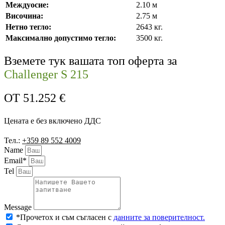
Междуосие:
2.10 м
Височина:
2.75 м
Нетно тегло:
2643 кг.
Максимално допустимо тегло:
3500 кг.
Вземете тук вашата топ оферта за
Challenger S 215
ОТ
51.252
€
Цената е без включено ДДС
Тел.:
+359 89 552 4009
Name
Email*
Tel
Message
*Прочетох и съм съгласен с
данните за поверителност.