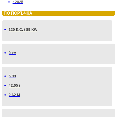
• 2025
ПО ПОРЪЧКА
120 К.С. / 89 KW
0 км
5.99
/ 2.05 /
2.62 М