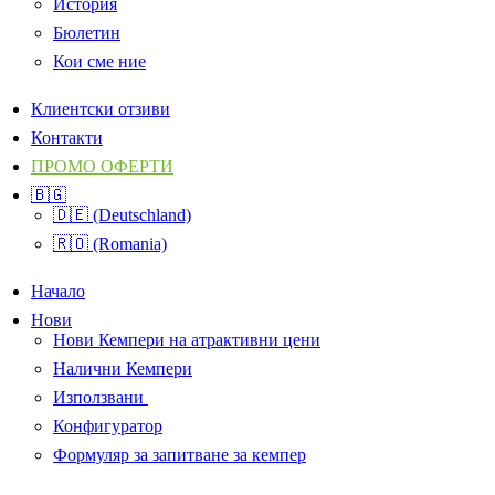
История
Бюлетин
Кои сме ние
Клиентски отзиви
Контакти
ПРОМО ОФЕРТИ
🇧🇬
🇩🇪 (Deutschland)
🇷🇴 (Romania)
Начало
Нови
Нови Кемпери на атрактивни цени
Налични Кемпери
Използвани
Конфигуратор
Формуляр за запитване за кемпер