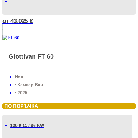
-
от
43.025
€
Giottivan FT 60
Нов
• Кемпер Ван
• 2025
ПО ПОРЪЧКА
130 К.С. / 96 KW