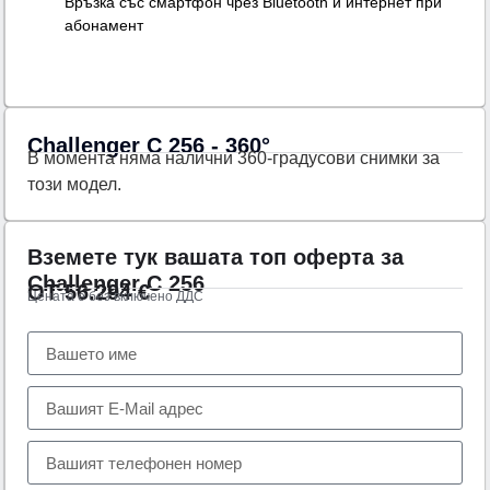
Връзка със смартфон чрез Bluetooth и интернет при
абонамент
Challenger C 256 - 360°
В момента няма налични 360-градусови снимки за
този модел.
Вземете тук вашата топ оферта за
Challenger C 256
ОТ
56.294
€
Цената е без включено ДДС
Тел.:
+359 89 552 4009