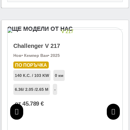
ОЩЕ МОДЕЛИ ОТ НАС
Challenger V 217
Нов
• Кемпер Ван
• 2025
ПО ПОРЪЧКА
140 К.С. / 103 KW
0 км
6.36
/ 2.05 /
2.65 М
-
от
45.789
€