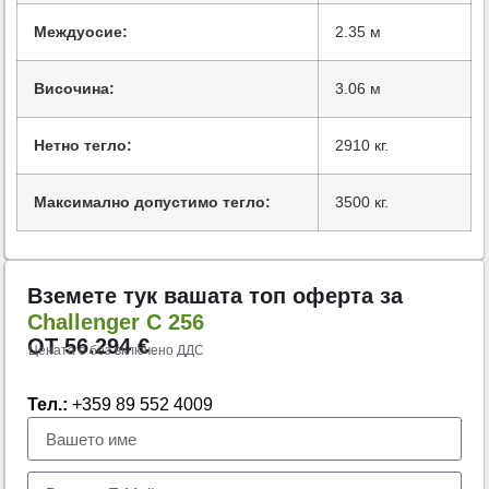
Междуосие:
2.35 м
Височина:
3.06 м
Нетно тегло:
2910 кг.
Максимално допустимо тегло:
3500 кг.
Вземете тук вашата топ оферта за
Challenger C 256
ОТ
56.294
€
Цената е без включено ДДС
Тел.:
+359 89 552 4009