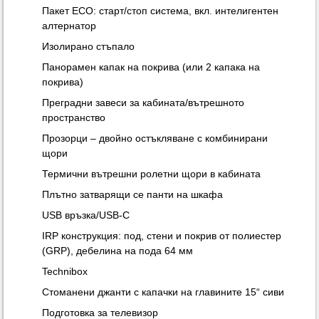
Пакет ECO: старт/стоп система, вкл. интелигентен
алтернатор
Изолирано стъпало
Панорамен капак на покрива (или 2 капака на
покрива)
Преградни завеси за кабината/вътрешното
пространство
Прозорци – двойно остъкляване с комбинирани
щори
Термични вътрешни ролетни щори в кабината
Плътно затварящи се панти на шкафа
USB връзка/USB-C
IRP конструкция: под, стени и покрив от полиестер
(GRP), дебелина на пода 64 мм
Technibox
Стоманени джанти с капачки на главините 15“ сиви
Подготовка за телевизор