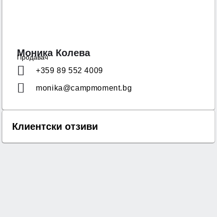
Моника Колева
Продавач
+359 89 552 4009
monika@campmoment.bg
Клиентски отзиви