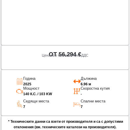
ОТ
56.294
€
Цената е без включено ДДС
Година
Дължина
2025
6.96 м
Мощност
Скоростна кутия
140 К.С. / 103 KW
-
Седящи места
Спални места
7
7
* Техническите данни са взети от производителя и са с допустими
отклонения (вж. техническите каталози на производителя).