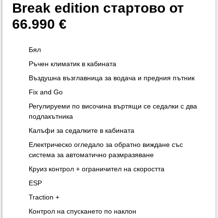
Break edition
стартово от
66.990 €
Бял
Ръчен климатик в кабината
Въздушна възглавница за водача и предния пътник
Fix and Go
Регулируеми по височина въртящи се седалки с два
подлакътника
Калъфи за седалките в кабината
Електрическо огледало за обратно виждане със
система за автоматично размразяване
Круиз контрол + ограничител на скоростта
ESP
Traction +
Контрол на спускането по наклон