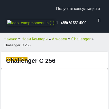
Получете консултация от наш 
+359 89 552 4009
КЛИЕНТСКИ ОТ
ПРОМО ОФЕ
Начало
»
Нови Кемпери
»
Алковен
»
Challenger
»
Challenger C 256
Challenger C 256
ПО ПОРЪЧКА