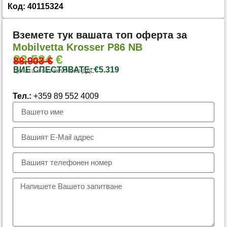
Код: 40115324
Вземете тук вашата топ оферта за
Mobilvetta Krosser P86 NB
83.584
€
88.903
€
ВИЕ СПЕСТЯВАТЕ: €5.319
Цената е без включено ДДС
Тел.:
+359 89 552 4009