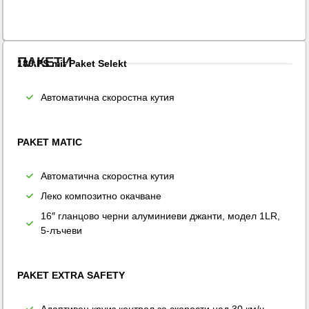
ПАКЕТИ
180 PS mit Paket Selekt
Автоматична скоростна кутия
PAKET MATIC
Автоматична скоростна кутия
Леко композитно окачване
16″ гланцово черни алуминиеви джанти, модел 1LR,
5-лъчеви
PAKET EXTRA SAFETY
Адаптивен круиз контрол за скорости над 30 км/ч