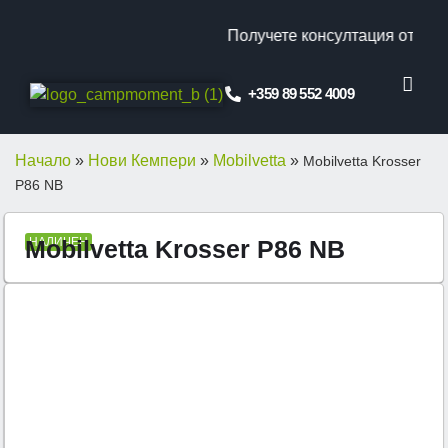
Получете консултация от наш 
+359 89 552 4009
КЛИЕНТСКИ ОТ
ПРОМО ОФЕ
Начало
»
Нови Кемпери
»
Mobilvetta
»
Mobilvetta Krosser
P86 NB
Mobilvetta Krosser P86 NB
НАЛИЧЕН