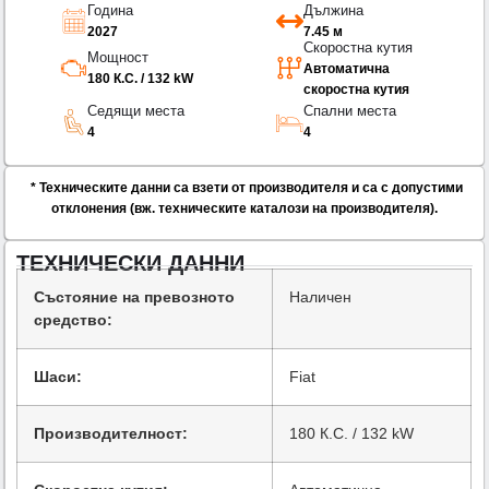
Година
Дължина
2027
7.45 м
Скоростна кутия
Мощност
Автоматична
180 К.С. / 132 kW
скоростна кутия
Седящи места
Спални места
4
4
* Техническите данни са взети от производителя и са с допустими
отклонения (вж. техническите каталози на производителя).
ТЕХНИЧЕСКИ ДАННИ
Състояние на превозното
Наличен
средство:
Шаси:
Fiat
Производителност:
180 К.С. / 132 kW