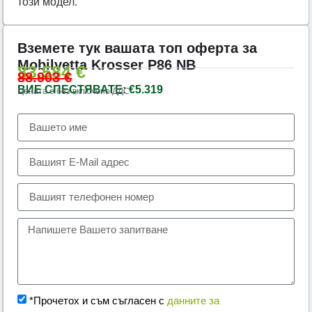
този модел.
Вземете тук вашата топ оферта за
Mobilvetta Krosser P86 NB
83.584
€
88.903
€
ВИЕ СПЕСТЯВАТЕ: €5.319
Цената е без включено ДДС
Тел.:
+359 89 552 4009
*Прочетох и съм съгласен с
данните за