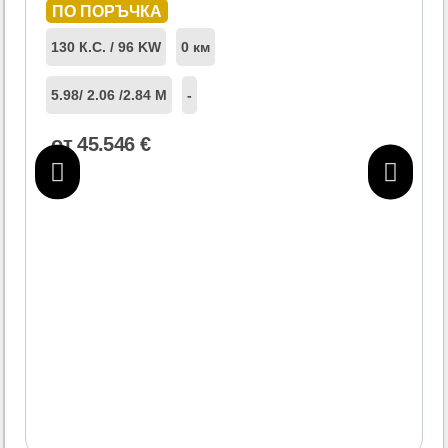
ПО ПОРЪЧКА
130 К.С. / 96 KW
0 км
5.98
/ 2.06 /
2.84 М
-
от
45.546
€