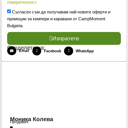
поверителност.
Съгласен съм да получавам най-новите оферти и
промоции за кемпери и каравани от CampMoment
Bulgaria.
Изпратете
Споделете на:
Email
Facebook
WhatsApp
Моника Колева
Продавач