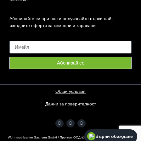
Абонирайте си при нас и получавайте първи най-
изгодните оферти за кемпери и каравани.
Абонирай се
Общи условия
Данни за поверителност
Върни обаждане
Wohnmobilcenter Sachsen GmbH / Прогком ООД Ⓒ
2026
– Всички права запазени.