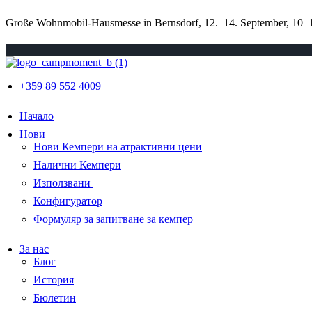
Große Wohnmobil-Hausmesse in Bernsdorf, 12.–14. September, 10–18
+359 89 552 4009
Начало
Нови
Нови Кемпери на атрактивни цени
Налични Кемпери
Използвани
Конфигуратор
Формуляр за запитване за кемпер
За нас
Блог
История
Бюлетин