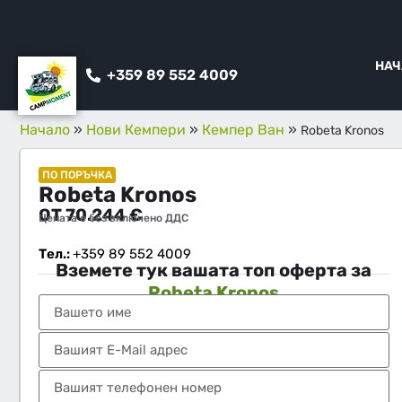
НАЧ
+359 89 552 4009
Начало
»
Нови Кемпери
»
Кемпер Ван
»
Robeta Kronos
ПО ПОРЪЧКА
Robeta Kronos
ОТ
70.244
€
Цената е без включено ДДС
Тел.:
+359 89 552 4009
Вземете тук вашата топ оферта за
Robeta Kronos