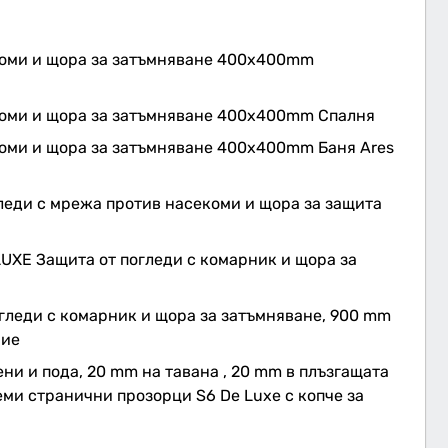
коми и щора за затъмняване 400x400mm
коми и щора за затъмняване 400x400mm Спалня
коми и щора за затъмняване 400x400mm Баня Ares
леди с мрежа против насекоми и щора за защита
UXE Защита от погледи с комарник и щора за
гледи с комарник и щора за затъмняване, 900 mm
ние
ни и пода, 20 mm на тавана , 20 mm в плъзгащата
еми странични прозорци S6 De Luxe с копче за