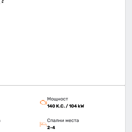
Мощност
140 К.С. / 104 kW
а
Спални места
2-4