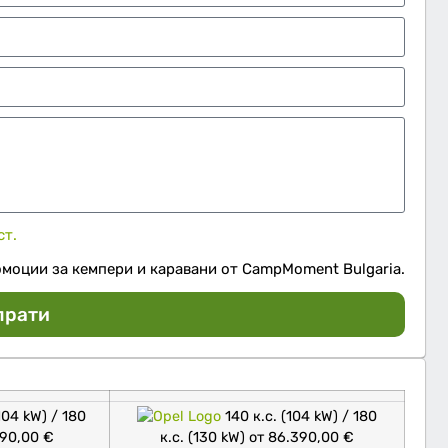
ст.
омоции за кемпери и каравани от CampMoment Bulgaria.
прати
104 kW) / 180
140 к.с. (104 kW) / 180
590,00 €
к.с. (130 kW) от 86.390,00 €