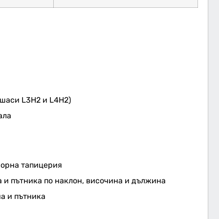
 шаси L3H2 и L4H2)
ала
иорна тапицерия
 и пътника по наклон, височина и дължина
а и пътника