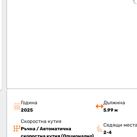
Година
Дължина
2025
5.99 м
Скоростна кутия
Седящи мест
Ръчна / Автоматична
2-4
скоростна кутия (Опционално)