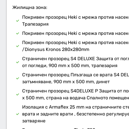
Жилищна зона:
Покривен прозорец Heki с мрежа против насе
Трапезария
Покривен прозорец Heki с мрежа против насе
Покривен прозорец Heki с мрежа против насе
/Dionysus Kronos 280x280mm
Страничен прозорец S4 DELUXE Защита от пог
от погледи, 900 mm x 500 mm, трапезария
Страничен прозорец Плъзгаща се врата S4 DEL
затъмняване, 900 mm x 500 mm, динет
Страничен прозорец S4DELUXE P Защита от по
x 500 mm, страна на водача Спалното помеще
Изолация с Armaflex 25 mm на страничните сте
врата и задните врати , безстепенно регулиру
затваряне