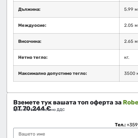
Дължина:
5.99 м
Междуосие:
2.05 м
Височина:
2.65 м
Нетно тегло:
кг.
Максимално допустимо тегло:
3500 к
Вземете тук вашата топ оферта за
Robe
ОТ
70.244
€
Цената е без включено ДДС
Тел.:
+359