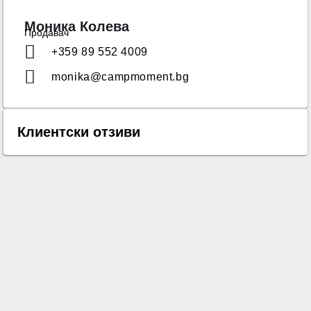
Моника Колева
Продавач
+359 89 552 4009
monika@campmoment.bg
Клиентски отзиви