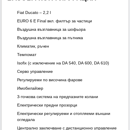
Fiat Ducato – 2,2 l
EURO 6 E Final вкл. филтър за частици
Въздушна възглавница за шофьора
Въздушна възглавница за пътника
Климатик, ръчен
Темпомат
Isofix (с изключение на DA 540, DA 600, DA 610)
Серво управление
Регулируеми по височина фарове
Имобилайзер
3-точкова система на предпазните колани
Електрически предни прозорци
Електрически регулируеми и отопляеми външни
огледала
Централно заключване с дистанционно управление