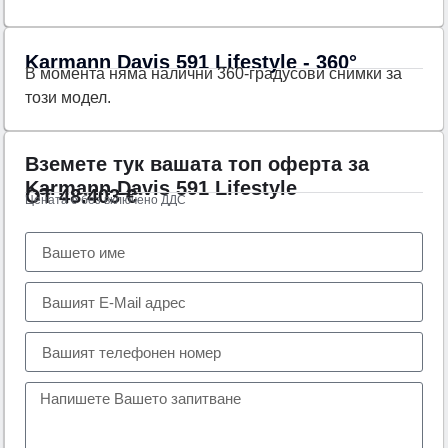
Karmann Davis 591 Lifestyle - 360°
В момента няма налични 360-градусови снимки за
този модел.
Вземете тук вашата топ оферта за
Karmann Davis 591 Lifestyle
ОТ
48.403
€
Цената е без включено ДДС
Тел.:
+359 89 552 4009