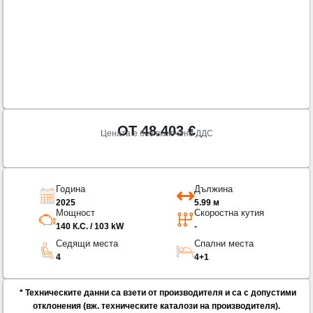
ОТ
48.403
€
Цената е без включено ДДС
Година
Дължина
2025
5.99 м
Мощност
Скоростна кутия
140 К.С. / 103 kW
-
Седящи места
Спални места
4
4+1
* Техническите данни са взети от производителя и са с допустими
отклонения (вж. техническите каталози на производителя).