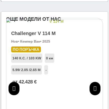
ОЩЕ МОДЕЛИ ОТ НАС
Challenger V 114 M
Нов
• Кемпер Ван
• 2025
ПО ПОРЪЧКА
140 К.С. / 103 KW
0 км
5.99
/ 2.05 /
2.65 М
-
от
42.428
€