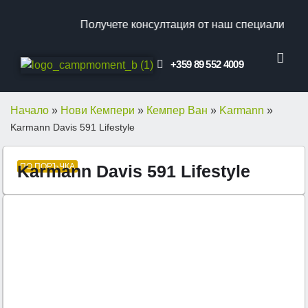
Получете консултация от наш специалист!
Ви
+359 89 552 4009
КЛИЕНТСКИ ОТ
ПРОМО ОФЕ
Начало
»
Нови Кемпери
»
Кемпер Ван
»
Karmann
»
Karmann Davis 591 Lifestyle
Karmann Davis 591 Lifestyle
ПО ПОРЪЧКА