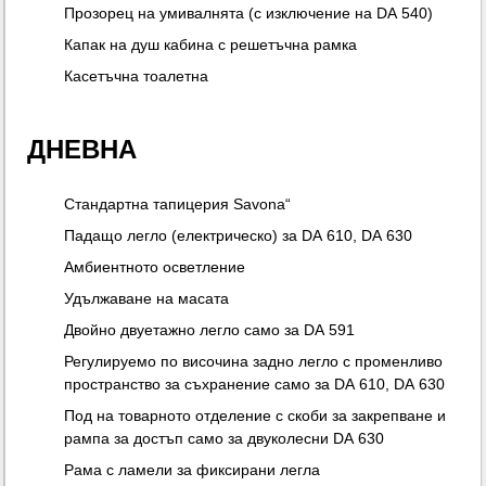
Прозорец на умивалнята (с изключение на DA 540)
Капак на душ кабина с решетъчна рамка
Касетъчна тоалетна
ДНЕВНА
Стандартна тапицерия Savona“
Падащо легло (електрическо) за DA 610, DA 630
Амбиентното осветление
Удължаване на масата
Двойно двуетажно легло само за DA 591
Регулируемо по височина задно легло с променливо
пространство за съхранение само за DA 610, DA 630
Под на товарното отделение с скоби за закрепване и
рампа за достъп само за двуколесни DA 630
Рама с ламели за фиксирани легла