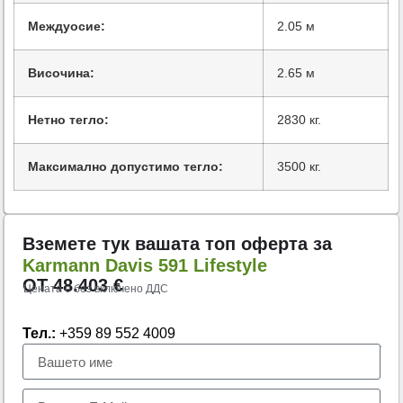
Междуосие:
2.05 м
Височина:
2.65 м
Нетно тегло:
2830 кг.
Максимално допустимо тегло:
3500 кг.
Вземете тук вашата топ оферта за
Karmann Davis 591 Lifestyle
ОТ
48.403
€
Цената е без включено ДДС
Тел.:
+359 89 552 4009