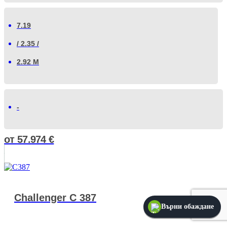
7.19
/ 2.35 /
2.92 М
-
от
57.974
€
Challenger C 387
Върни обаждане