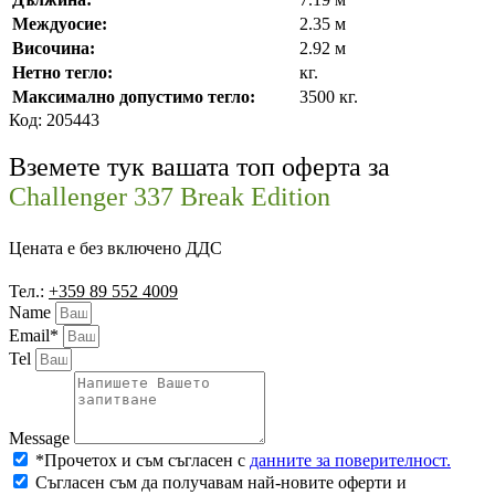
Междуосие:
2.35 м
Височина:
2.92 м
Нетно тегло:
кг.
Максимално допустимо тегло:
3500 кг.
Код: 205443
Вземете тук вашата топ оферта за
Challenger 337 Break Edition
Цената е без включено ДДС
Тел.:
+359 89 552 4009
Name
Email*
Tel
Message
*Прочетох и съм съгласен с
данните за поверителност.
Съгласен съм да получавам най-новите оферти и