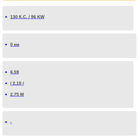
130 К.С. / 96 KW
0 км
6.59
/ 2.10 /
2.75 М
-