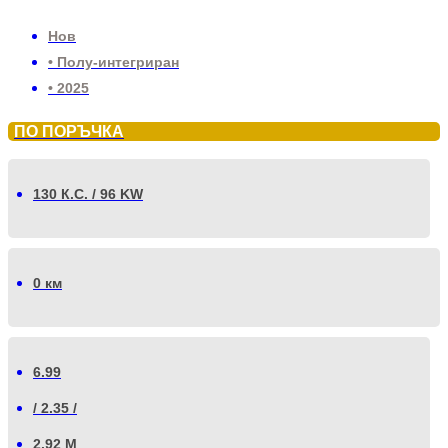
Нов
• Полу-интегриран
• 2025
ПО ПОРЪЧКА
130 К.С. / 96 KW
0 км
6.99
/ 2.35 /
2.92 М