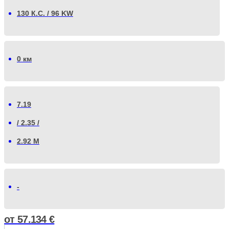
130 К.С. / 96 KW
0 км
7.19
/ 2.35 /
2.92 М
-
от
57.134
€