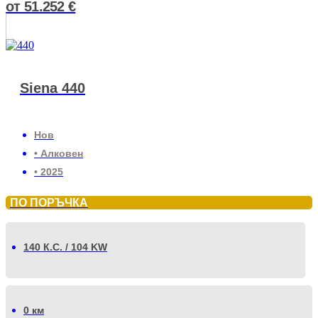
от
51.252
€
Siena 440
Нов
• Алковен
• 2025
ПО ПОРЪЧКА
140 К.С. / 104 KW
0 км