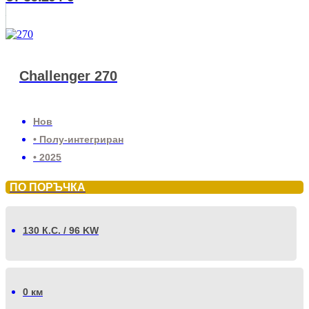
Challenger 270
Нов
• Полу-интегриран
• 2025
ПО ПОРЪЧКА
130 К.С. / 96 KW
0 км