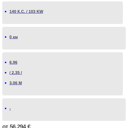
140 К.С. / 103 KW
0 км
6.96
/ 2.35 /
3.06 М
-
от
56.294
€