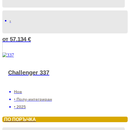
-
от
57.134
€
Challenger 337
Нов
• Полу-интегриран
• 2025
ПО ПОРЪЧКА