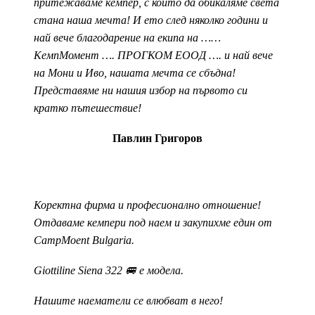
притежаваме кемпер, с който да обикаляме света
стана наша мечта! И ето след няколко години и
най вече благодарение на екипа на ……
КемпМомент …. ПРОГКОМ ЕООД …. и най вече
на Мони и Иво, нашата мечта се сбъдна!
Представяме ни нашия избор на първото си
кратко пътешествие!
Павлин Григоров
Коректна фирма и професионално отношение!
Отдаваме кемпери под наем и закупихме един от
CampMoent Bulgaria.
Giottiline Siena 322 🚐 е модела.
Нашите наематели се влюбват в него!