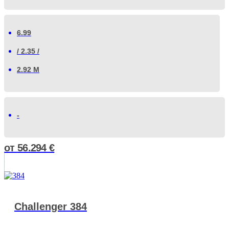
6.99
/ 2.35 /
2.92 М
-
от
56.294
€
Challenger 384