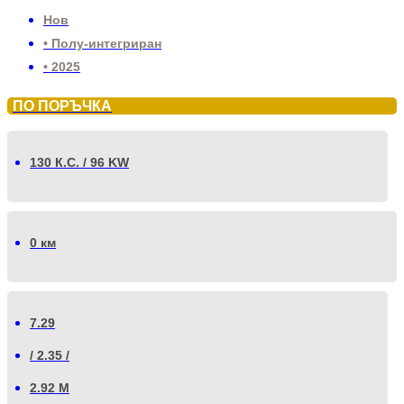
Нов
• Полу-интегриран
• 2025
ПО ПОРЪЧКА
130 К.С. / 96 KW
0 км
7.29
/ 2.35 /
2.92 М