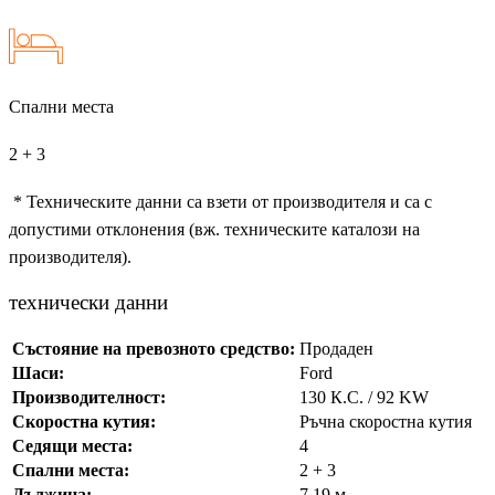
Спални места
2 + 3
* Техническите данни са взети от производителя и са с
допустими отклонения (вж. техническите каталози на
производителя).
технически данни
Състояние на превозното средство:
Продаден
Шаси:
Ford
Производителност:
130 К.С. / 92 KW
Скоростна кутия:
Ръчна скоростна кутия
Седящи места:
4
Спални места:
2 + 3
Дължина:
7.19 м