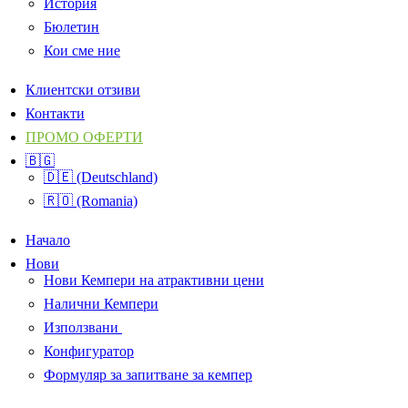
История
Бюлетин
Кои сме ние
Клиентски отзиви
Контакти
ПРОМО ОФЕРТИ
🇧🇬
🇩🇪 (Deutschland)
🇷🇴 (Romania)
Начало
Нови
Нови Кемпери на атрактивни цени
Налични Кемпери
Използвани
Конфигуратор
Формуляр за запитване за кемпер