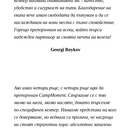
кемпер надмина очакванията ми – качество,
удобство и сигурност на пътя. Благодарение на
екипа вече имам свободата да пътувам и да се
наслаждавам на нови места с пълно спокойствие.
Горещо препоръчвам на всеки, който търси
надежден партньор за своята мечта на колела!
Georgi Boykov
Ако имах четири ръце, с четири ръце щях да
препоръчам CampMoment. Свързахме се с тях
малко на шега, малко насляпо, докато търсехме
по-специфичен кемпер. Нямахме представа на кого
се доверяваме, но веднага си пролича, че насреща
ни стоят страхотни хора: абсолютно запалени