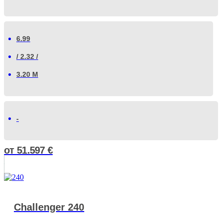
6.99
/ 2.32 /
3.20 М
-
от
51.597
€
Challenger 240