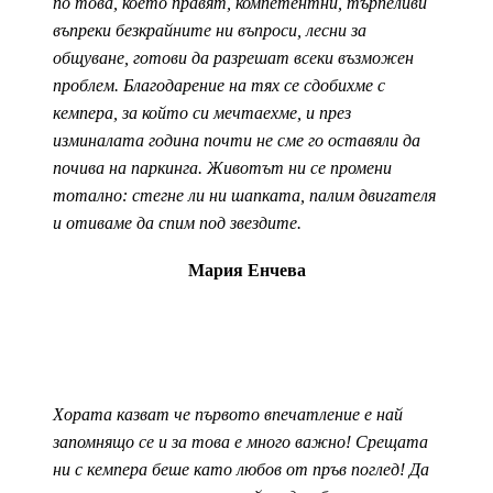
по това, което правят, компетентни, търпеливи
въпреки безкрайните ни въпроси, лесни за
общуване, готови да разрешат всеки възможен
проблем. Благодарение на тях се сдобихме с
кемпера, за който си мечтаехме, и през
изминалата година почти не сме го оставяли да
почива на паркинга. Животът ни се промени
тотално: стегне ли ни шапката, палим двигателя
и отиваме да спим под звездите.
Мария Енчева
Хората казват че първото впечатление е най
запомнящо се и за това е много важно! Срещата
ни с кемпера беше като любов от пръв поглед! Да