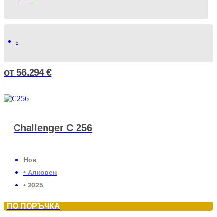
-
от
56.294
€
Challenger C 256
Нов
• Алковен
• 2025
ПО ПОРЪЧКА