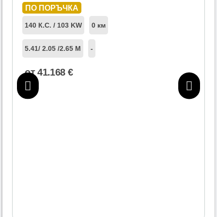
ПО ПОРЪЧКА
140 К.С. / 103 KW
0 км
5.41
/ 2.05 /
2.65 М
-
от
41.168
€