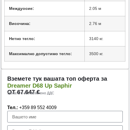
Междуосие:
2.05 м
Височина:
2.76 м
Нетно тегло:
3140 кг.
Максимално допустимо тегло:
3500 кг.
Вземете тук вашата топ оферта за
Dreamer D68 Up Saphir
ОТ
67.647
€
Цената е без включено ДДС
Тел.:
+359 89 552 4009