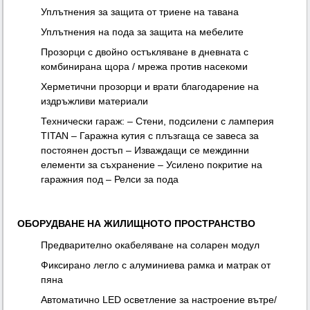
Уплътнения за защита от триене на тавана
Уплътнения на пода за защита на мебелите
Прозорци с двойно остъкляване в дневната с
комбинирана щора / мрежа против насекоми
Херметични прозорци и врати благодарение на
издръжливи материали
Технически гараж: – Стени, подсилени с ламперия
TITAN – Гаражна кутия с плъзгаща се завеса за
постоянен достъп – Изваждащи се междинни
елементи за съхранение – Усилено покритие на
гаражния под – Релси за пода
ОБОРУДВАНЕ НА ЖИЛИЩНОТО ПРОСТРАНСТВО
Предварително окабеляване на соларен модул
Фиксирано легло с алуминиева рамка и матрак от
пяна
Автоматично LED осветление за настроение вътре/