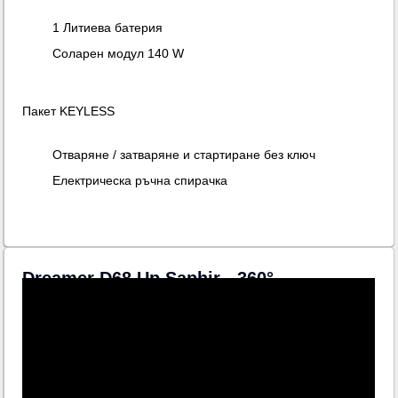
1 Литиева батерия
Соларен модул 140 W
Пакет KEYLESS
Отваряне / затваряне и стартиране без ключ
Електрическа ръчна спирачка
Dreamer D68 Up Saphir - 360°