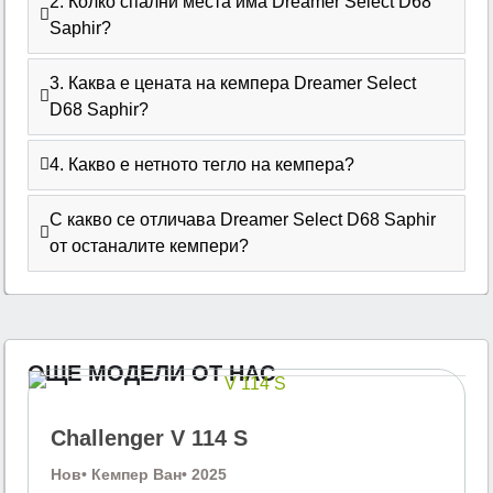
2. Колко спални места има Dreamer Select D68
Saphir?
3. Каква е цената на кемпера Dreamer Select
D68 Saphir?
4. Какво е нетното тегло на кемпера?
С какво се отличава Dreamer Select D68 Saphir
от останалите кемпери?
ОЩЕ МОДЕЛИ ОТ НАС
Challenger V 114 S
Нов
• Кемпер Ван
• 2025