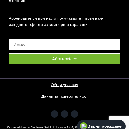
Бюлетин
Абонирайте си при нас и получавайте първи най-
изгодните оферти за кемпери и каравани.
Абонирай се
Общи условия
Данни за поверителност
Върни обаждане
Wohnmobilcenter Sachsen GmbH / Прогком ООД Ⓒ
2026
– Всички права запазени.