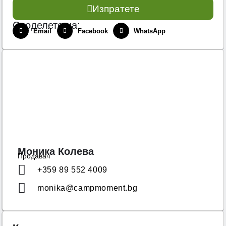
Изпратете
Споделете на:
Email
Facebook
WhatsApp
Моника Колева
Продавач
+359 89 552 4009
monika@campmoment.bg