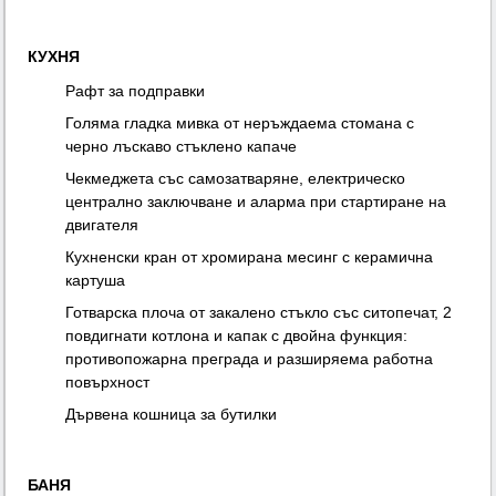
КУХНЯ
Рафт за подправки
Голяма гладка мивка от неръждаема стомана с
черно лъскаво стъклено капаче
Чекмеджета със самозатваряне, електрическо
централно заключване и аларма при стартиране на
двигателя
Кухненски кран от хромирана месинг с керамична
картуша
Готварска плоча от закалено стъкло със ситопечат, 2
повдигнати котлона и капак с двойна функция:
противопожарна преграда и разширяема работна
повърхност
Дървена кошница за бутилки
БАНЯ