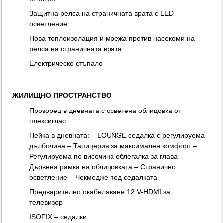
Защитна релса на страничната врата с LED
осветление
Нова топлоизолация и мрежа против насекоми на
релса на страничната врата
Електрическо стъпало
ЖИЛИЩНО ПРОСТРАНСТВО
Прозорец в дневната с осветена облицовка от
плексиглас
Пейка в дневната: – LOUNGE седалка с регулируема
дълбочина – Тапицерия за максимален комфорт –
Регулируема по височина облегалка за глава –
Дървена рамка на облицовката – Странично
осветление – Чекмедже под седалката
Предварително окабеляване 12 V-HDMI за
телевизор
ISOFIX – седалки