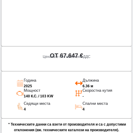
ОТ
67.647
€
Цената е без включено ДДС
Година
Дължина
2025
6.36 м
Мощност
Скоростна кутия
140 К.С. / 103 KW
-
Седящи места
Спални места
4
4
* Техническите данни са взети от производителя и са с допустими
отклонения (вж. техническите каталози на производителя).