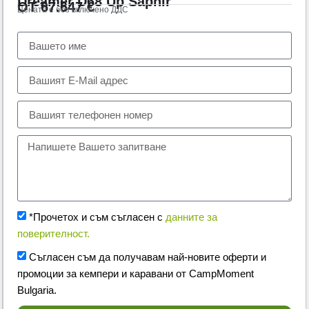
Dreamer D68 Up Saphir
ОТ
67.647
€
Цената е без включено ДДС
Тел.:
+359 89 552 4009
*Прочетох и съм съгласен с
данните за
поверителност.
Съгласен съм да получавам най-новите оферти и
промоции за кемпери и каравани от CampMoment
Bulgaria.