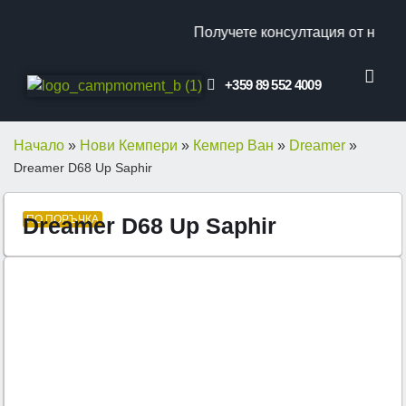
Получете консултация от наш спе
+359 89 552 4009
КЛИЕНТСКИ ОТ
ПРОМО ОФЕ
Начало
»
Нови Кемпери
»
Кемпер Ван
»
Dreamer
»
Dreamer D68 Up Saphir
Dreamer D68 Up Saphir
ПО ПОРЪЧКА