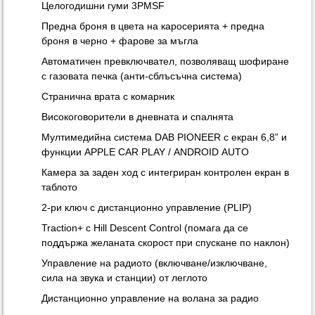
Целогодишни гуми 3PMSF
Предна броня в цвета на каросерията + предна
броня в черно + фарове за мъгла
Автоматичен превключвател, позволяващ шофиране
с газовата печка (анти-сблъсъчна система)
Странична врата с комарник
Високоговорители в дневната и спалнята
Мултимедийна система DAB PIONEER с екран 6,8” и
функции APPLE CAR PLAY / ANDROID AUTO
Камера за заден ход с интегриран контролен екран в
таблото
2-ри ключ с дистанционно управление (PLIP)
Traction+ с Hill Descent Control (помага да се
поддържа желаната скорост при спускане по наклон)
Управление на радиото (включване/изключване,
сила на звука и станции) от леглото
Дистанционно управление на волана за радио