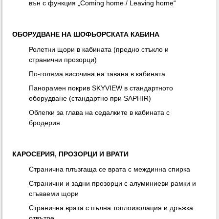
вън с функция „Coming home / Leaving home“
ОБОРУДВАНЕ НА ШОФЬОРСКАТА КАБИНА
Ролетни щори в кабината (предно стъкло и
странични прозорци)
По-голяма височина на тавана в кабината
Панорамен покрив SKYVIEW в стандартното
оборудване (стандартно при SAPHIR)
Облегки за глава на седалките в кабината с
бродерия
КАРОСЕРИЯ, ПРОЗОРЦИ И ВРАТИ
Странична плъзгаща се врата с междинна спирка
Странични и задни прозорци с алуминиеви рамки и
сгъваеми щори
Странична врата с пълна топлоизолация и дръжка
отвътре