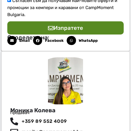
Съгласен съм да получавам най-новите оферти и
промоции за кемпери и каравани от CampMoment
Bulgaria.
Изпратете
Споделете на:
Email
Facebook
WhatsApp
Моника Колева
Продавач
+359 89 552 4009