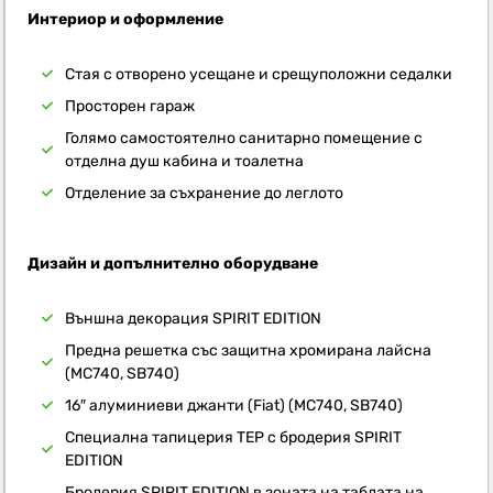
Интериор и оформление
Стая с отворено усещане и срещуположни седалки
Просторен гараж
Голямо самостоятелно санитарно помещение с
отделна душ кабина и тоалетна
Отделение за съхранение до леглото
Дизайн и допълнително оборудване
Външна декорация SPIRIT EDITION
Предна решетка със защитна хромирана лайсна
(MC740, SB740)
16″ алуминиеви джанти (Fiat) (MC740, SB740)
Специална тапицерия TEP с бродерия SPIRIT
EDITION
Бродерия SPIRIT EDITION в зоната на таблата на