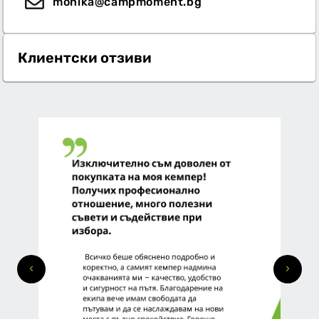
monika@campmoment.bg
Клиентски отзиви