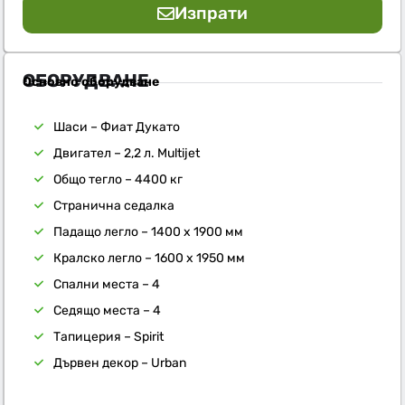
Изпрати
ОБОРУДВАНЕ
Основно оборудване
Шаси – Фиат Дукато
Двигател – 2,2 л. Multijet
Общо тегло – 4400 кг
Странична седалка
Падащо легло – 1400 х 1900 мм
Кралско легло – 1600 х 1950 мм
Спални места – 4
Седящо места – 4
Тапицерия – Spirit
Дървен декор – Urban