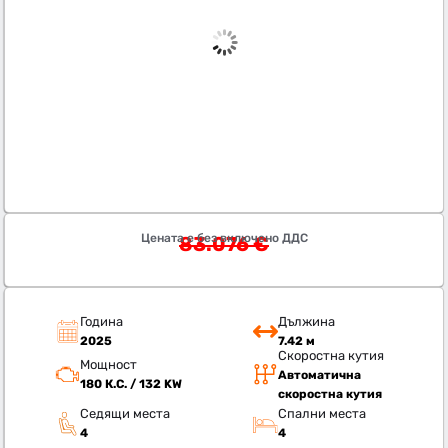
Цената е без включено ДДС
83.076
€
Година
Дължина
2025
7.42 м
Скоростна кутия
Мощност
Автоматична
180 К.С. / 132 KW
скоростна кутия
Седящи места
Спални места
4
4