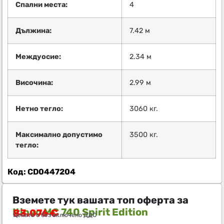
Спални места:
4
Дължина:
7.42 м
Междуосие:
2.34 м
Височина:
2.99 м
Нетно тегло:
3060 кг.
Максимално допустимо
3500 кг.
тегло:
Код: CD0447204
Вземете тук вашата топ оферта за
Itineo MC 740 Spirit Edition
83.076
€
Цената е без включено ДДС