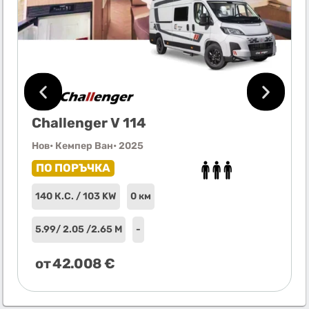
Challenger V 114
Нов
• Кемпер Ван
• 2025
ПО ПОРЪЧКА
140 К.С. / 103 KW
0 км
5.99
/ 2.05 /
2.65 М
-
от
42.008
€