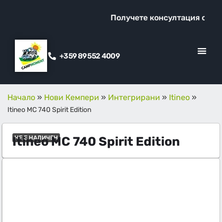
Получете консултация от наш
+359 89 552 4009
КЛИЕНТСКИ ОТ
ПРОМО ОФЕ
Начало
»
Нови Кемпери
»
Интегрирани
»
Itineo
»
Itineo MC 740 Spirit Edition
Itineo MC 740 Spirit Edition
НЕ Е НАЛИЧЕН