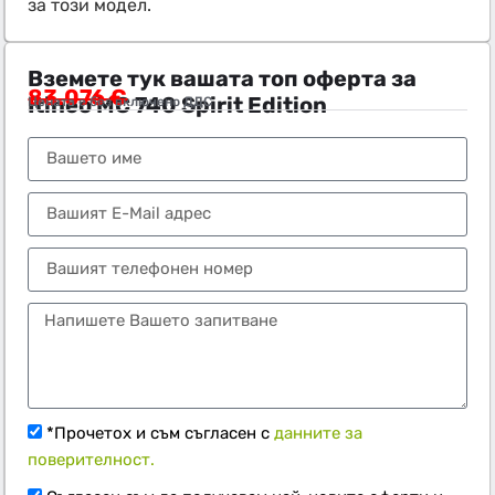
за този модел.
Вземете тук вашата топ оферта за
83.076
€
Itineo MC 740 Spirit Edition
Цената е без включено ДДС
Тел.:
+359 89 552 4009
*Прочетох и съм съгласен с
данните за
поверителност.