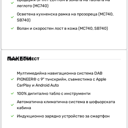
леглото (MC740)
Осветена кухненска рамка на прозореца (MC740,
SB740)
Волан и скоростен лост в кожа (MC740, SB740)
ПАКЕТИ
Пакет CONNECT
Мултимедийна навигационна система DAB
PIONEER® с 9″ тъчскрийн, съвместима с Apple
CarPlay и Android Auto
100% дигитално табло с инструменти
Автоматична климатична система в шофьорската
кабина
Индукционно зарядно устройство за смартфон