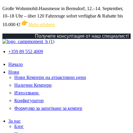
Große Wohnmobil-Hausmesse in Bernsdorf, 12.–14. September,
10–18 Uhr – über 120 Fahrzeuge sofort verfügbar & Rabatte bis
10.000 €!
Mehr erfahren
Получете консултация от наш специалист!
Ви
+359 89 552 4009
Начало
Нови
Нови Кемпери на атрактивни цени
Налични Кемпери
Използвани
Конфигуратор
Формуляр за запитване за кемпер
За нас
Блог