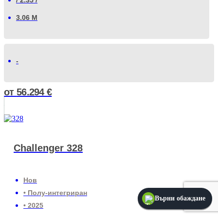
3.06 М
-
от
56.294
€
Challenger 328
Нов
• Полу-интегриран
Върни обаждане
• 2025