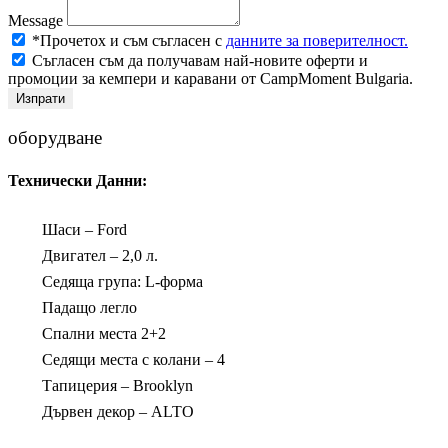
Message
*Прочетох и съм съгласен с
данните за поверителност.
Съгласен съм да получавам най-новите оферти и
промоции за кемпери и каравани от CampMoment Bulgaria.
Изпрати
оборудване
Технически Данни:
Шаси – Ford
Двигател – 2,0 л.
Седяща група: L-форма
Падащо легло
Спални места 2+2
Седящи места с колани – 4
Тапицерия – Brooklyn
Дървен декор – ALTO