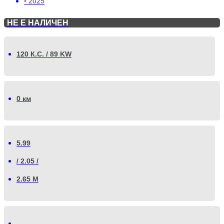
• 2025
НЕ Е НАЛИЧЕН
120 К.С. / 89 KW
0 км
5.99
/ 2.05 /
2.65 М
-