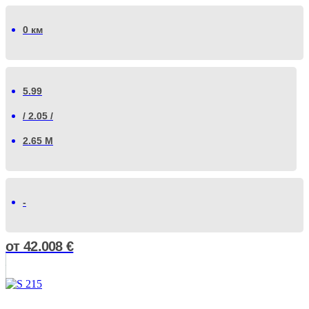
0 км
5.99
/ 2.05 /
2.65 М
-
от
42.008
€