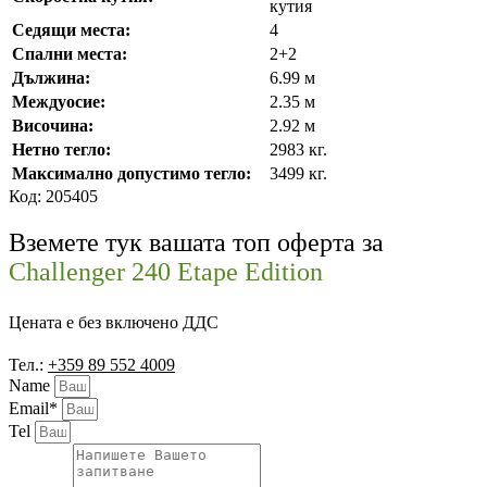
кутия
Седящи места:
4
Спални места:
2+2
Дължина:
6.99 м
Междуосие:
2.35 м
Височина:
2.92 м
Нетно тегло:
2983 кг.
Максимално допустимо тегло:
3499 кг.
Код: 205405
Вземете тук вашата топ оферта за
Challenger 240 Etape Edition
Цената е без включено ДДС
Тел.:
+359 89 552 4009
Name
Email*
Tel