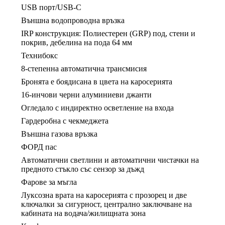
USB порт/USB-C
Външна водопроводна връзка
IRP конструкция: Полиестерен (GRP) под, стени и
покрив, дебелина на пода 64 мм
Технибокс
8-степенна автоматична трансмисия
Бронята е боядисана в цвета на каросерията
16-инчови черни алуминиеви джанти
Огледало с индиректно осветление на входа
Гардеробна с чекмеджета
Външна газова връзка
ФОРД пас
Автоматични светлини и автоматични чистачки на
предното стъкло със сензор за дъжд
Фарове за мъгла
Луксозна врата на каросерията с прозорец и две
ключалки за сигурност, централно заключване на
кабината на водача/жилищната зона