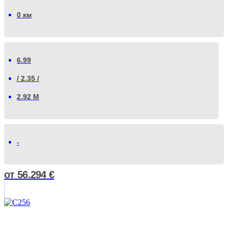
0 км
6.99
/ 2.35 /
2.92 М
-
от
56.294
€