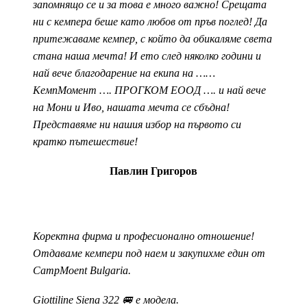
запомнящо се и за това е много важно! Срещата
ни с кемпера беше като любов от пръв поглед! Да
притежаваме кемпер, с който да обикаляме света
стана наша мечта! И ето след няколко години и
най вече благодарение на екипа на ……
КемпМомент …. ПРОГКОМ ЕООД …. и най вече
на Мони и Иво, нашата мечта се сбъдна!
Представяме ни нашия избор на първото си
кратко пътешествие!
Павлин Григоров
Коректна фирма и професионално отношение!
Отдаваме кемпери под наем и закупихме един от
CampMoent Bulgaria.
Giottiline Siena 322 🚐 е модела.