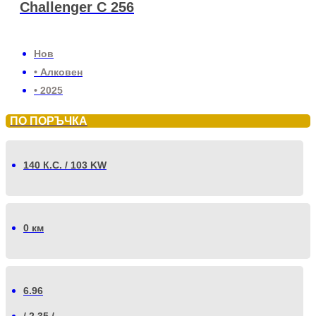
Challenger C 256
Нов
• Алковен
• 2025
ПО ПОРЪЧКА
140 К.С. / 103 KW
0 км
6.96
/ 2.35 /