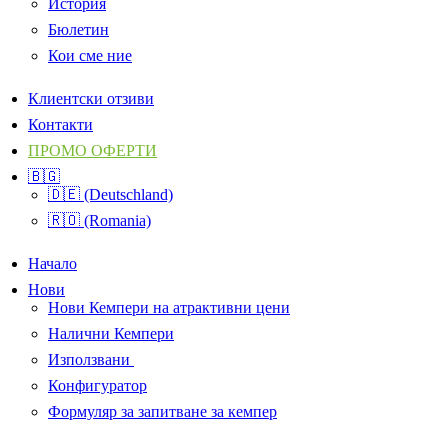
История
Бюлетин
Кои сме ние
Клиентски отзиви
Контакти
ПРОМО ОФЕРТИ
🇧🇬
🇩🇪 (Deutschland)
🇷🇴 (Romania)
Начало
Нови
Нови Кемпери на атрактивни цени
Налични Кемпери
Използвани
Конфигуратор
Формуляр за запитване за кемпер