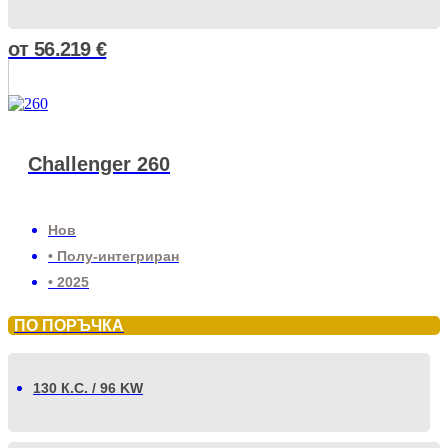
от
56.219
€
Challenger 260
Нов
• Полу-интегриран
• 2025
ПО ПОРЪЧКА
130 К.С. / 96 KW