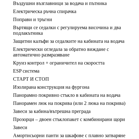
Въздушни възглавници за водача и пътника
Електрическа ръчна спирачка
Поправи и тръгни
Въртящи се седалки с регулируема височина и два
подлакътника
Защитни калъфи за седалките на кабината на водача
Електрически огледала за обратно виждане с
автоматично размразяване
Круиз контрол + ограничител на скоростта
ЕSP система
СТАРТ И СТОП
Изолирана конструкция на фургона
Панорамно покривно стъкло в кабината на водача
Панорамен люк на покрива (или 2 люка на покрива)
Завеси за кабина/вътрешна преграда
Прозорци – двоен стъклопакет с комбинирани щори
Завеси
Амортисьорни панти за шкафове с плавно затваряне