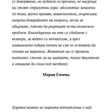
се доверяваме, но веднага си пролича, че насреща
ни стоят страхотни хора: абсолютно запалени
по това, което правят, компетентни, търпеливи
въпреки безкрайните ни въпроси, лесни за
общуване, готови да разрешат всеки възможен
проблем. Благодарение на тях се сдобихме с
кемпера, за който си мечтаехме, и през
изминалата година почти не сме го оставяли да
почива на паркинга. Животът ни се промени
тотално: стегне ли ни шапката, палим двигателя
и отиваме да спим под звездите.
Мария Енчева
Хората казват че първото впечатление е най