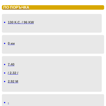
ПО ПОРЪЧКА
130 К.С. / 96 KW
0 км
7.40
/ 2.32 /
2.92 М
-