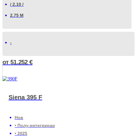
/ 2.10 /
2.75 М
-
от
51.252
€
Siena 395 F
Нов
• Полу-интегриран
• 2025