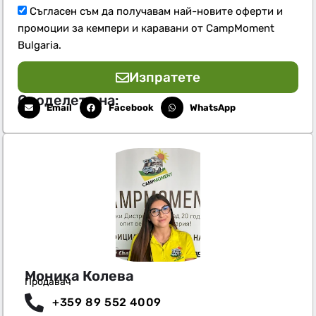
Съгласен съм да получавам най-новите оферти и
промоции за кемпери и каравани от CampMoment
Bulgaria.
Изпратете
Споделете на:
Email
Facebook
WhatsApp
Моника Колева
Продавач
+359 89 552 4009