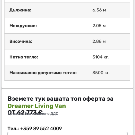
Дължина:
6.36 м
Междуосие:
2.05 м
Височина:
2.88 м
Нетно тегло:
3104 кг.
Максимално допустимо тегло:
3500 кг.
Вземете тук вашата топ оферта за
Dreamer Living Van
ОТ
62.773
€
Цената е без включено ДДС
Тел.:
+359 89 552 4009