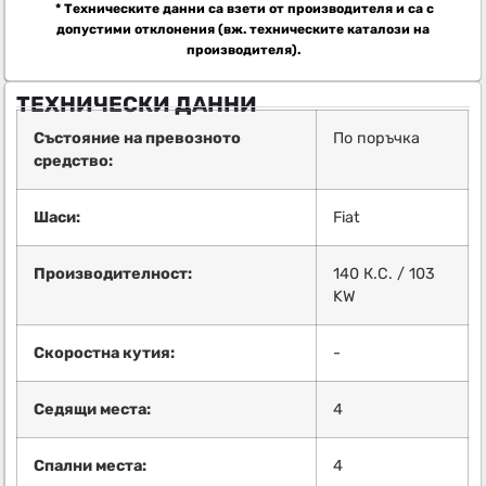
* Техническите данни са взети от производителя и са с
допустими отклонения (вж. техническите каталози на
производителя).
ТЕХНИЧЕСКИ ДАННИ
Състояние на превозното
По поръчка
средство:
Шаси:
Fiat
Производителност:
140 К.С. / 103
KW
Скоростна кутия:
-
Седящи места:
4
Спални места:
4