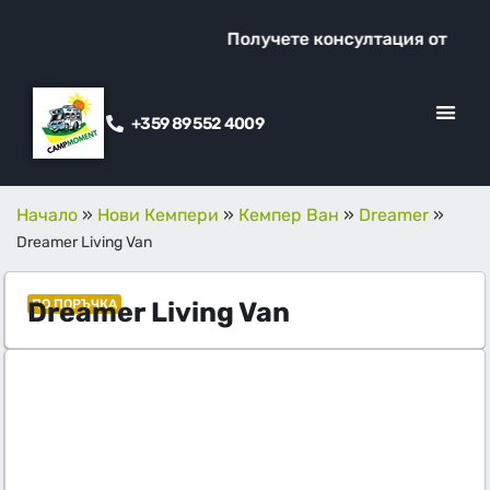
Получете консултация от наш спе
+359 89 552 4009
КЛИЕНТСКИ ОТ
ПРОМО ОФЕ
Начало
»
Нови Кемпери
»
Кемпер Ван
»
Dreamer
»
Dreamer Living Van
Dreamer Living Van
ПО ПОРЪЧКА