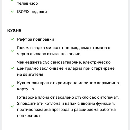
телевизор
ISOFIX седалки
КУХНЯ
Рафт за подправки
Голяма гладка мивка от неръждаема стомана с
черно лъскаво стъклено капаче
Чекмеджета със самозатваряне, електрическо
централно заключване и аларма при стартиране
на двигателя
Кухненски кран от хромирана месинг с керамична
картуша
Готварска плоча от закалено стъкло със ситопечат,
2 повдигнати котлона и капак с двойна функция:
противопожарна преграда и разширяема работна
повърхност