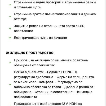
Странични и задни прозорци с алуминиеви рамки
и сгъваеми щори
Странична врата с пълна топлоизолация и дръжка
отвътре
Защитна релса на страничната врата с LED
осветление
Електрическа стъпка за качване
ЖИЛИЩНО ПРОСТРАНСТВО
Прозорец за жилищно помещение с осветена
облицовка от плексиглас
Пейка в дневната: – Седалка LOUNGE с
регулируема дълбочина – Форма на тапицерията
за максимален комфорт – Регулируема по
височина облегалка за глава – Дървена рамка за
облицовка – Странично осветление – Чекмедже
под седалката
Предварително окабеляване 12 V-HDMI за