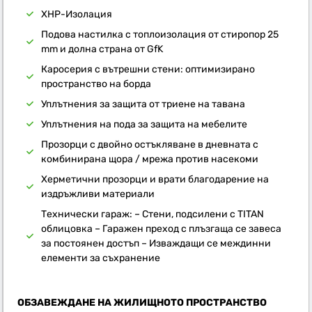
XHP-Изолация
Подова настилка с топлоизолация от стиропор 25
mm и долна страна от GfK
Каросерия с вътрешни стени: оптимизирано
пространство на борда
Уплътнения за защита от триене на тавана
Уплътнения на пода за защита на мебелите
Прозорци с двойно остъкляване в дневната с
комбинирана щора / мрежа против насекоми
Херметични прозорци и врати благодарение на
издръжливи материали
Технически гараж: – Стени, подсилени с TITAN
облицовка – Гаражен преход с плъзгаща се завеса
за постоянен достъп – Изваждащи се междинни
елементи за съхранение
ОБЗАВЕЖДАНЕ НА ЖИЛИЩНОТО ПРОСТРАНСТВО