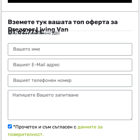
Вземете тук вашата топ оферта за
Dreamer Living Van
ОТ
62.773
€
Цената е без включено ДДС
Тел.:
+359 89 552 4009
*Прочетох и съм съгласен с
данните за
поверителност.