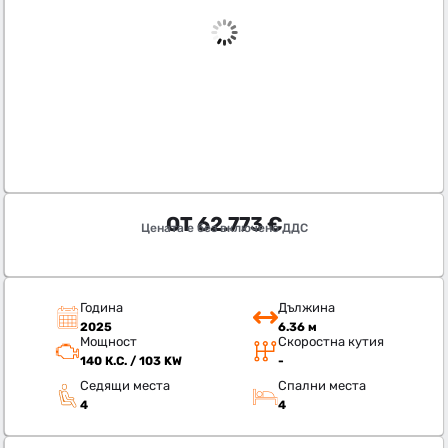
ОТ
62.773
€
Цената е без включено ДДС
Година
Дължина
2025
6.36 м
Мощност
Скоростна кутия
140 К.С. / 103 KW
-
Седящи места
Спални места
4
4