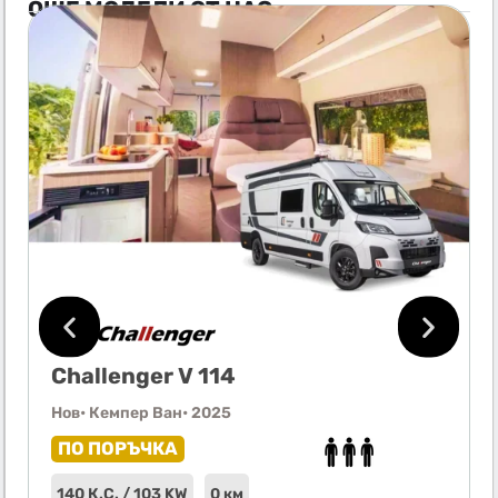
ОЩЕ МОДЕЛИ ОТ НАС
Challenger V 114
Нов
• Кемпер Ван
• 2025
ПО ПОРЪЧКА
140 К.С. / 103 KW
0 км