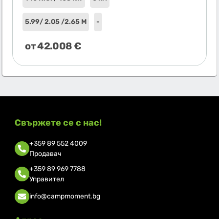
5.99
/ 2.05 /
2.65 М
-
от
42.008
€
Свържете се с нас!
+359 89 552 4009
Продавач
+359 89 969 7788
Управител
info@campmoment.bg