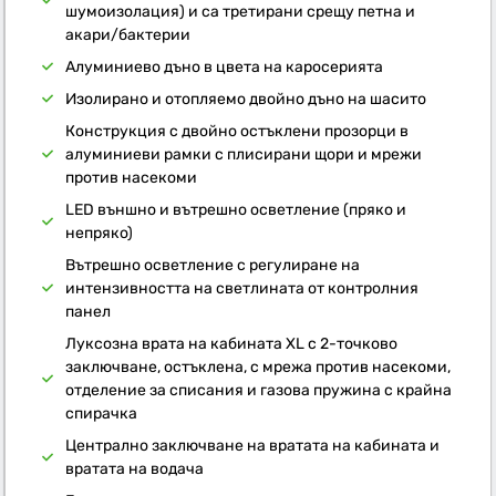
шумоизолация) и са третирани срещу петна и
акари/бактерии
Алуминиево дъно в цвета на каросерията
Изолирано и отопляемо двойно дъно на шасито
Конструкция с двойно остъклени прозорци в
алуминиеви рамки с плисирани щори и мрежи
против насекоми
LED външно и вътрешно осветление (пряко и
непряко)
Вътрешно осветление с регулиране на
интензивността на светлината от контролния
панел
Луксозна врата на кабината XL с 2-точково
заключване, остъклена, с мрежа против насекоми,
отделение за списания и газова пружина с крайна
спирачка
Централно заключване на вратата на кабината и
вратата на водача