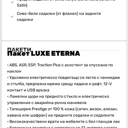
Satin)
Сиво-бели седалки (от фланел) на задните
седалки
ПАКЕТИ
Пакет LUXE ETERNA
• ABS, ASR, ESP, Traction Plus с асистент за спускане по
наклон
• Удължено електрическо повдигащо се легло с чекмедже
и стълба, предпазна мрежа срещу падане и рафт, 12-V
контакт и USB връзка
• Ламелни щори на предното стъкло и електрическо
управление с аварийна ръчна манивела
• Тапицерия Prestige от 100 % кожа (сатен, визон, алезан,
хавана или шафран) на предните седалки и седалките
• Висококачествени врати на мебелите с бял гланцов лак
• Керамична тоалетна с изтегляща се 17-литрова касета