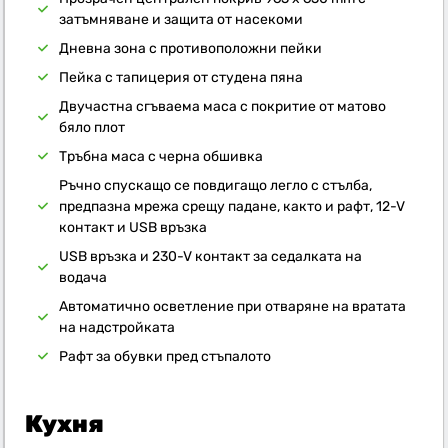
затъмняване и защита от насекоми
Дневна зона с противоположни пейки
Пейка с тапицерия от студена пяна
Двучастна сгъваема маса с покритие от матово
бяло плот
Тръбна маса с черна обшивка
Ръчно спускащо се повдигащо легло с стълба,
предпазна мрежа срещу падане, както и рафт, 12-V
контакт и USB връзка
USB връзка и 230-V контакт за седалката на
водача
Автоматично осветление при отваряне на вратата
на надстройката
Рафт за обувки пред стъпалото
Кухня