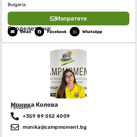
Bulgaria.
Изпратете
Споделете на:
Email
Facebook
WhatsApp
Моника Колева
Продавач
+359 89 552 4009
monika@campmoment.bg