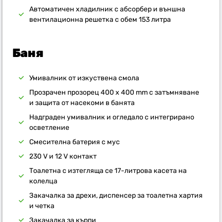
Автоматичен хладилник с абсорбер и външна
вентилационна решетка с обем 153 литра
Баня
Умивалник от изкуствена смола
Прозрачен прозорец 400 x 400 mm с затъмняване
и защита от насекоми в банята
Надграден умивалник и огледало с интегрирано
осветление
Смесителна батерия с мус
230 V и 12 V контакт
Тоалетна с изтегляща се 17-литрова касета на
колелца
Закачалка за дрехи, диспенсер за тоалетна хартия
и четка
Закачалка за кърпи