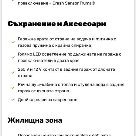
превключване – Crash Sensor Truma®
Съхранение и Аксесоари
Гаражна врата от страна на водача и пътника с
газова пружина с крайна спирачка
Голямо LED осветление по дължината на гаража с
превключватели в двата края
230 V и 12 V контакт в задния гараж от дясната
страна
Ръчна душ-кабина с топла и студена вода в задния
гараж от дясната страна
Двойка релси за закрепване
Жилищна зона
Прозрачен централен покрив 965 x 650 mm с