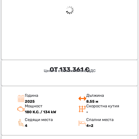
ОТ
133.361
€
Цената е без включено ДДС
Година
Дължина
2025
8.55 м
Мощност
Скоростна кутия
180 К.С. / 134 kW
-
Седящи места
Спални места
4
4+2