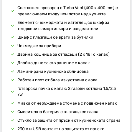
Светлинен прозорец с Turbo Vent (400 x 400 mm) с
превключваем въздушен поток над кухнята
Елемент с чекмеджета и изтеглящ се шкаф за
тенджери с амортисьори и разделители
Шкаф с плъзгащи се врати за бутилки
Чекмедже за прибори
Двойна кошница за отпадъци (2 x 18 l с капак)
Двойно дъно за съхранение с капак
Ламинирана кухненска облицовка
Работен плот от бяла изкуствена смола
Готварска печка с капак: 2 газови котлона 1,5/2,5
kW
Мивка от неръждаема стомана с подвижен капак
Смесителна батерия с въртяща се глава
Стъкло за защита от пръски от кухненската страна
230 V и USB контакт на защитата от пръски