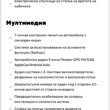
Електрически спускаща се стъпка на вратата на
кабината
Мултимедия
7-инчов контролен панел на автомобила с
сензорен екран
Система за възстановяване на основните
функции (байпас)
Автомобилно радио 9 инча Pioneer GPS FM/DAB
AppleCar/Android Auto
Аудио система с 2-лентови високоговорители,
разделени на нискочестотни и високочестотни
Широкоъгълна камера за заден ход с отделен 6,1-
инчов дисплей от страна на водача
Предварително окабеляване за соларна
инсталация и сателитна антена
Стойка за плосък телевизор в дневната