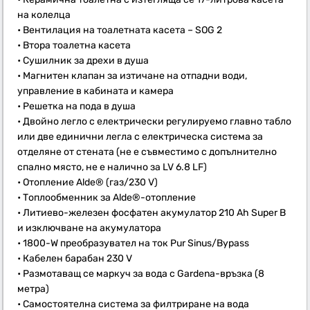
на колелца
• Вентилация на тоалетната касета – SOG 2
• Втора тоалетна касета
• Сушилник за дрехи в душа
• Магнитен клапан за изтичане на отпадни води,
управление в кабината и камера
• Решетка на пода в душа
• Двойно легло с електрически регулируемо главно табло
или две единични легла с електрическа система за
отделяне от стената (не е съвместимо с допълнително
спално място, не е налично за LV 6.8 LF)
• Отопление Alde® (газ/230 V)
• Топлообменник за Alde®-отопление
• Литиево-железен фосфатен акумулатор 210 Ah Super B
и изключване на акумулатора
• 1800-W преобразувател на ток Pur Sinus/Bypass
• Кабелен барабан 230 V
• Размотаващ се маркуч за вода с Gardena-връзка (8
метра)
• Самостоятелна система за филтриране на вода