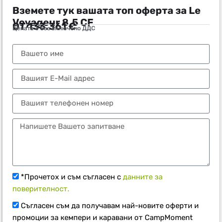
Вземете тук вашата топ оферта за Le
Voyageur 8.5 CF
ОТ
133.361
€
Цената е без включено ДДС
Тел.:
+359 89 552 4009
*Прочетох и съм съгласен с
данните за
поверителност.
Съгласен съм да получавам най-новите оферти и
промоции за кемпери и каравани от CampMoment