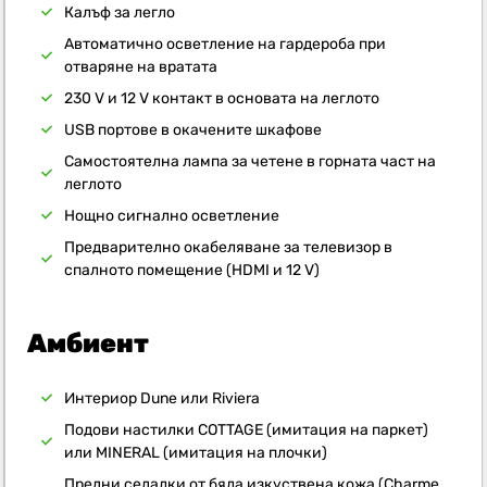
Калъф за легло
Автоматично осветление на гардероба при
отваряне на вратата
230 V и 12 V контакт в основата на леглото
USB портове в окачените шкафове
Самостоятелна лампа за четене в горната част на
леглото
Нощно сигнално осветление
Предварително окабеляване за телевизор в
спалното помещение (HDMI и 12 V)
Амбиент
Интериор Dune или Riviera
Подови настилки COTTAGE (имитация на паркет)
или MINERAL (имитация на плочки)
Предни седалки от бяла изкуствена кожа (Charme