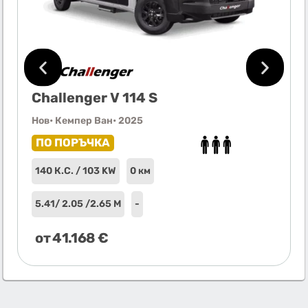
Challenger V 114 S
Нов
• Кемпер Ван
• 2025
ПО ПОРЪЧКА
140 К.С. / 103 KW
0 км
5.41
/ 2.05 /
2.65 М
-
от
41.168
€