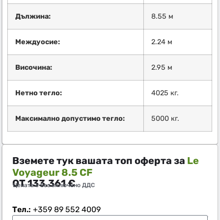
Дължина:
8.55 м
Междуосие:
2.24 м
Височина:
2.95 м
Нетно тегло:
4025 кг.
Максимално допустимо тегло:
5000 кг.
Вземете тук вашата топ оферта за
Le
Voyageur 8.5 CF
ОТ
133.361
€
Цената е без включено ДДС
Тел.:
+359 89 552 4009