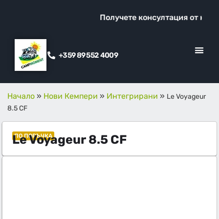
Получете консултация от наш сп
+359 89 552 4009
КЛИЕНТСКИ ОТ
ПРОМО ОФЕ
Начало
»
Нови Кемпери
»
Интегрирани
»
Le Voyageur
8.5 CF
Le Voyageur 8.5 CF
ПО ПОРЪЧКА