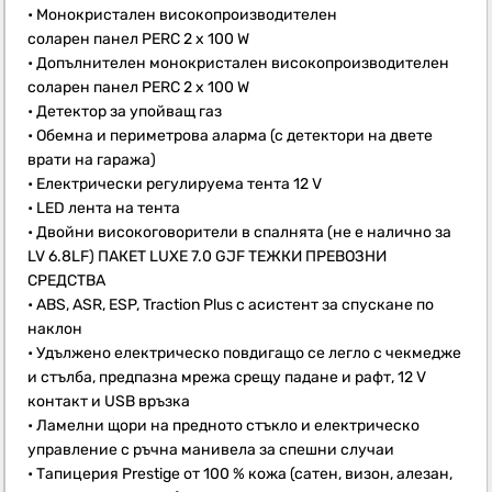
• Монокристален високопроизводителен
соларен панел PERC 2 x 100 W
• Допълнителен монокристален високопроизводителен
соларен панел PERC 2 x 100 W
• Детектор за упойващ газ
• Обемна и периметрова аларма (с детектори на двете
врати на гаража)
• Електрически регулируема тента 12 V
• LED лента на тента
• Двойни високоговорители в спалнята (не е налично за
LV 6.8LF) ПАКЕТ LUXE 7.0 GJF ТЕЖКИ ПРЕВОЗНИ
СРЕДСТВА
• ABS, ASR, ESP, Traction Plus с асистент за спускане по
наклон
• Удължено електрическо повдигащо се легло с чекмедже
и стълба, предпазна мрежа срещу падане и рафт, 12 V
контакт и USB връзка
• Ламелни щори на предното стъкло и електрическо
управление с ръчна манивела за спешни случаи
• Тапицерия Prestige от 100 % кожа (сатен, визон, алезан,