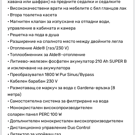
хавана или шафран) на предните седалки и седалките
• Висококачествени врати на мебелите с бял гланцов лак
• Втора тоалетна касета
• Магнитен клапан за изпускане на отпадни води,
управление в кабината и камера
• Решетка на пода в душа
• Разширение на спалното място между двойните легла
• Отопление Alde® (газ/230 V)
• Топлообменник за Alde®-отопление
• Литиево-железен фосфатен акумулатор 210 Ah SUPER B
и изключване на акумулатора
• Преобразувател 1800 W Pur Sinus/Bypass
• Кабелен барабан 230 V
• Размотаващ се маркуч за вода с Gardena-връзка (8
метра)
• Самостоятелна система за филтриране на вода
• Монокристален високопроизводителен
соларен панел PERC 100 W
• Допълнителен монокристален високопроизводителен
• Дистанционно управление Duo Control
• Детектор за упойващ газ