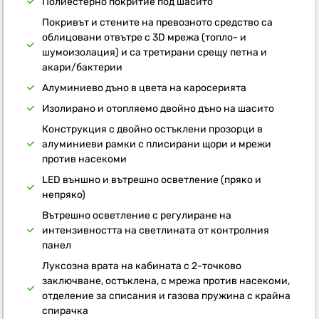
Полиестерно покритие под шасито
Покривът и стените на превозното средство са
облицовани отвътре с 3D мрежа (топло- и
шумоизолация) и са третирани срещу петна и
акари/бактерии
Алуминиево дъно в цвета на каросерията
Изолирано и отопляемо двойно дъно на шасито
Конструкция с двойно остъклени прозорци в
алуминиеви рамки с плисирани щори и мрежи
против насекоми
LED външно и вътрешно осветление (пряко и
непряко)
Вътрешно осветление с регулиране на
интензивността на светлината от контролния
панел
Луксозна врата на кабината с 2-точково
заключване, остъклена, с мрежа против насекоми,
отделение за списания и газова пружина с крайна
спирачка