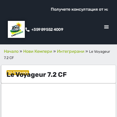
Получете консултация от наш спе
+359 89 552 4009
КЛИЕНТСКИ ОТ
ПРОМО ОФЕ
Начало
»
Нови Кемпери
»
Интегрирани
»
Le Voyageur
7.2 CF
Le Voyageur 7.2 CF
ПО ПОРЪЧКА