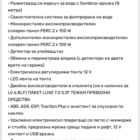
• Размотаващ се маркуч за вода с Gardena-връзка (8
метра)
• Самостоятелна система за филтриране на вода
• Монокристален високопроизводителен
соларен панел PERC 2 x 100 W
• Допълнителен монокристален високопроизводителен
соларен панел PERC 2 x 100 W
• Детектор за упойващ газ
• Обемна и периметрова аларма (с детектори на двете
врати на гаража)
• Електрически регулируема тента 12 V
• LED лента на тента
• Двойни високоговорители в спалнята (не е налично за
LV 6.8LF) ПАКЕТ LUXE 7.0 GJF ТЕЖКИ ПРЕВОЗНИ
СРЕДСТВА
• ABS, ASR, ESP, Traction Plus с асистент за спускане по
наклон
• Удължено електрическо повдигащо се легло с чекмедже
и стълба, предпазна мрежа срещу падане и рафт, 12 V
контакт и USB връзка