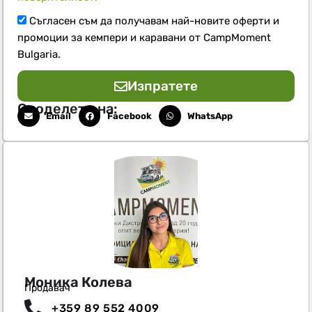
Съгласен съм да получавам най-новите оферти и
промоции за кемпери и каравани от CampMoment
Bulgaria.
Изпратете
Споделете на:
Email
Facebook
WhatsApp
Моника Колева
Продавач
+359 89 552 4009