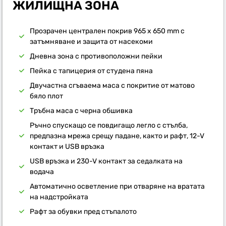
ЖИЛИЩНА ЗОНА
Прозрачен централен покрив 965 x 650 mm с
затъмняване и защита от насекоми
Дневна зона с противоположни пейки
Пейка с тапицерия от студена пяна
Двучастна сгъваема маса с покритие от матово
бяло плот
Тръбна маса с черна обшивка
Ръчно спускащо се повдигащо легло с стълба,
предпазна мрежа срещу падане, както и рафт, 12-V
контакт и USB връзка
USB връзка и 230-V контакт за седалката на
водача
Автоматично осветление при отваряне на вратата
на надстройката
Рафт за обувки пред стъпалото