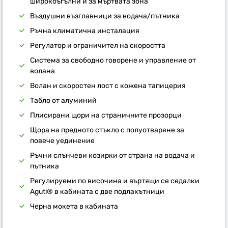
широкоъгълни и за мъртвата зона
Въздушни възглавници за водача/пътника
Ръчна климатична инсталация
Регулатор и ограничител на скоростта
Система за свободно говорене и управление от
волана
Волан и скоростен лост с кожена тапицерия
Табло от алуминий
Плисирани щори на страничните прозорци
Щора на предното стъкло с полуотваряне за
повече уединение
Ръчни слънчеви козирки от страна на водача и
пътника
Регулируеми по височина и въртящи се седалки
Aguti® в кабината с две подлакътници
Черна мокета в кабината