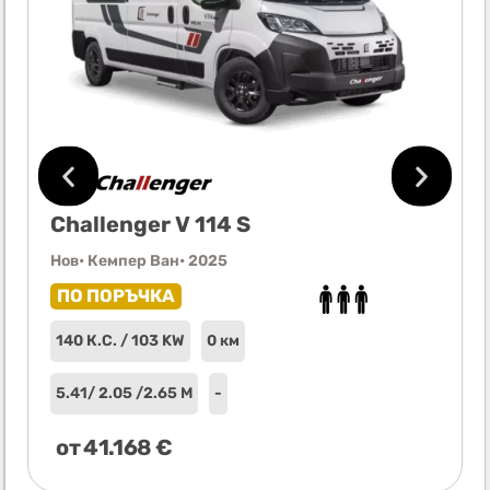
Challenger V 114 S
Нов
• Кемпер Ван
• 2025
ПО ПОРЪЧКА
140 К.С. / 103 KW
0 км
5.41
/ 2.05 /
2.65 М
-
от
41.168
€