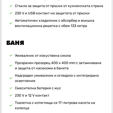
Стъкло за защита от пръски от кухненската страна
230 V и USB контакт на защитата от пръски
Автоматичен хладилник с абсорбер и външна
вентилационна решетка с обем 133 литра
БАНЯ
Умивалник от изкуствена смола
Прозрачен прозорец 400 x 400 mm с затъмняване
и защита от насекоми в банята
Надграден умивалник и огледало с интегрирано
осветление
Смесителна батерия с мус
230 V и 12 V контакт
Тоалетна с изтегляща се 17-литрова касета на
колелца