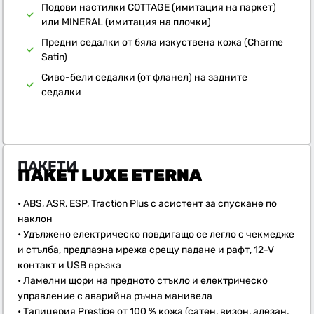
Подови настилки COTTAGE (имитация на паркет)
или MINERAL (имитация на плочки)
Предни седалки от бяла изкуствена кожа (Charme
Satin)
Сиво-бели седалки (от фланел) на задните
седалки
ПАКЕТИ
ПАКЕТ LUXE ETERNA
• ABS, ASR, ESP, Traction Plus с асистент за спускане по
наклон
• Удължено електрическо повдигащо се легло с чекмедже
и стълба, предпазна мрежа срещу падане и рафт, 12-V
контакт и USB връзка
• Ламелни щори на предното стъкло и електрическо
управление с аварийна ръчна манивела
• Тапицерия Prestige от 100 % кожа (сатен, визон, алезан,