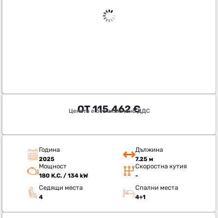
ОТ
115.462
€
Цената е без включено ДДС
Година
Дължина
2025
7.25 м
Мощност
Скоростна кутия
180 К.С. / 134 kW
-
Седящи места
Спални места
4
4+1