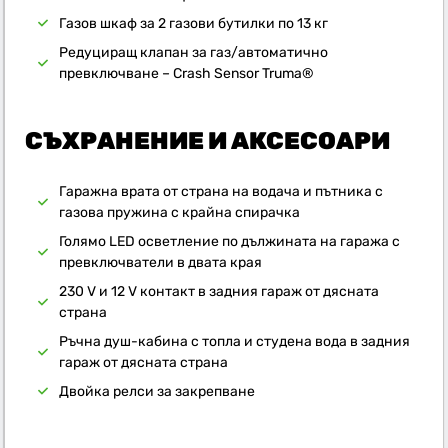
Газов шкаф за 2 газови бутилки по 13 кг
Редуциращ клапан за газ/автоматично
превключване – Crash Sensor Truma®
СЪХРАНЕНИЕ И АКСЕСОАРИ
Гаражна врата от страна на водача и пътника с
газова пружина с крайна спирачка
Голямо LED осветление по дължината на гаража с
превключватели в двата края
230 V и 12 V контакт в задния гараж от дясната
страна
Ръчна душ-кабина с топла и студена вода в задния
гараж от дясната страна
Двойка релси за закрепване