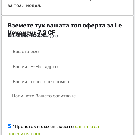
за този модел.
Вземете тук вашата топ оферта за Le
Voyageur 7.2 CF
ОТ
115.462
€
Цената е без включено ДДС
Тел.:
+359 89 552 4009
*Прочетох и съм съгласен с
данните за
поверителност.