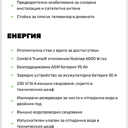
Предварително окабеляване за соларна
инсталация и сателитна антена
Стойка за плосък телевизор в дневната
ЕНЕРГИЯ
Отоплителна стая с врата за достъп отвън
Combi 6 Truma® отопление/бойлер 6000 W газ
Безподдържаема AGM батерия 95 Ah
Зарядно устройство за акумулаторна батерия 30 A
230 V/16 A външно свързване, скрито в
техническия шкаф
Изолирани резервоари за чиста и отпадъчна вода в
двойния под
Външно водопроводно свързване
Изпускателен клапан за отпадъчна вода в
техническия шкаф