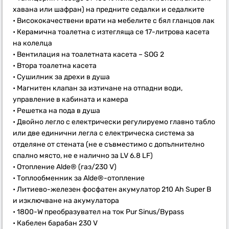
хавана или шафран) на предните седалки и седалките
• Висококачествени врати на мебелите с бял гланцов лак
• Керамична тоалетна с изтегляща се 17-литрова касета
на колелца
• Вентилация на тоалетната касета – SOG 2
• Втора тоалетна касета
• Сушилник за дрехи в душа
• Магнитен клапан за изтичане на отпадни води,
управление в кабината и камера
• Решетка на пода в душа
• Двойно легло с електрически регулируемо главно табло
или две единични легла с електрическа система за
отделяне от стената (не е съвместимо с допълнително
спално място, не е налично за LV 6.8 LF)
• Отопление Alde® (газ/230 V)
• Топлообменник за Alde®-отопление
• Литиево-железен фосфатен акумулатор 210 Ah Super B
и изключване на акумулатора
• 1800-W преобразувател на ток Pur Sinus/Bypass
• Кабелен барабан 230 V