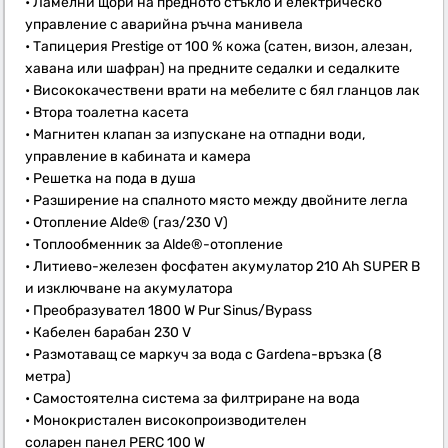
• Ламелни щори на предното стъкло и електрическо
управление с аварийна ръчна манивела
• Тапицерия Prestige от 100 % кожа (сатен, визон, алезан,
хавана или шафран) на предните седалки и седалките
• Висококачествени врати на мебелите с бял гланцов лак
• Втора тоалетна касета
• Магнитен клапан за изпускане на отпадни води,
управление в кабината и камера
• Решетка на пода в душа
• Разширение на спалното място между двойните легла
• Отопление Alde® (газ/230 V)
• Топлообменник за Alde®-отопление
• Литиево-железен фосфатен акумулатор 210 Ah SUPER B
и изключване на акумулатора
• Преобразувател 1800 W Pur Sinus/Bypass
• Кабелен барабан 230 V
• Размотаващ се маркуч за вода с Gardena-връзка (8
метра)
• Самостоятелна система за филтриране на вода
• Монокристален високопроизводителен
соларен панел PERC 100 W