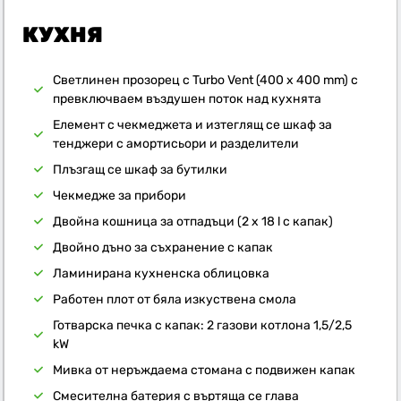
КУХНЯ
Светлинен прозорец с Turbo Vent (400 x 400 mm) с
превключваем въздушен поток над кухнята
Елемент с чекмеджета и изтеглящ се шкаф за
тенджери с амортисьори и разделители
Плъзгащ се шкаф за бутилки
Чекмедже за прибори
Двойна кошница за отпадъци (2 x 18 l с капак)
Двойно дъно за съхранение с капак
Ламинирана кухненска облицовка
Работен плот от бяла изкуствена смола
Готварска печка с капак: 2 газови котлона 1,5/2,5
kW
Мивка от неръждаема стомана с подвижен капак
Смесителна батерия с въртяща се глава