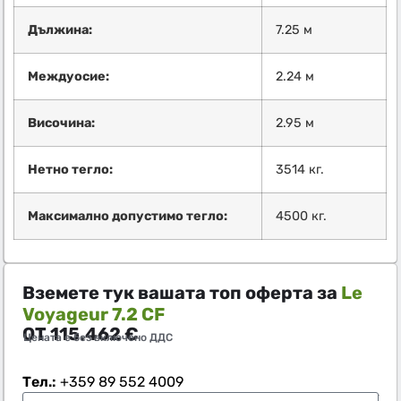
Дължина:
7.25 м
Междуосие:
2.24 м
Височина:
2.95 м
Нетно тегло:
3514 кг.
Максимално допустимо тегло:
4500 кг.
Вземете тук вашата топ оферта за
Le
Voyageur 7.2 CF
ОТ
115.462
€
Цената е без включено ДДС
Тел.:
+359 89 552 4009