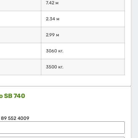
7.42 м
2.34 м
2.99 м
3060 кг.
3500 кг.
eo SB 740
 89 552 4009