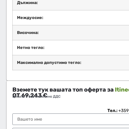
Дължина:
Междуосие:
Височина:
Нетно тегло:
Максимално допустимо тегло:
Вземете тук вашата топ оферта за
Itin
ОТ
69.243
€
Цената е без включено ДДС
Тел.:
+359