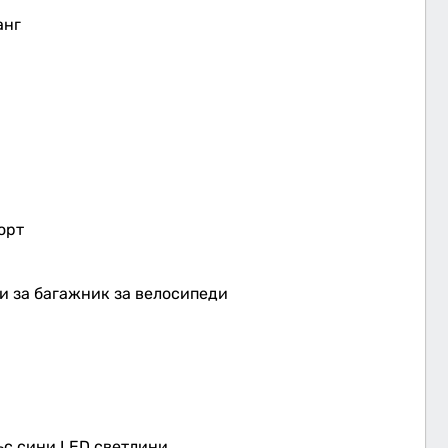
анг
орт
и за багажник за велосипеди
ъс сини LED светлини