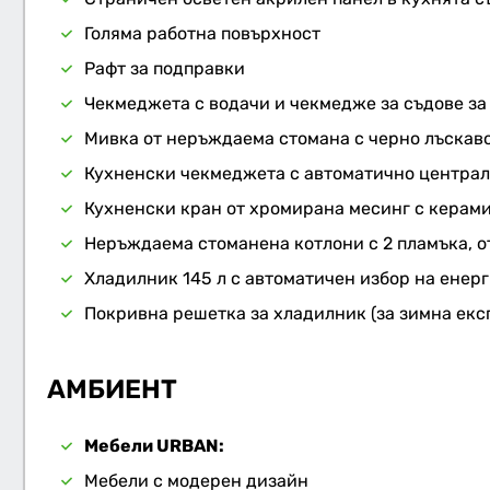
Голяма работна повърхност
Рафт за подправки
Чекмеджета с водачи и чекмедже за съдове за 
Мивка от неръждаема стомана с черно лъскаво
Кухненски чекмеджета с автоматично центра
Кухненски кран от хромирана месинг с керам
Неръждаема стоманена котлони с 2 пламъка, о
Хладилник 145 л с автоматичен избор на енерг
Покривна решетка за хладилник (за зимна екс
АМБИЕНТ
Мебели URBAN:
Мебели с модерен дизайн