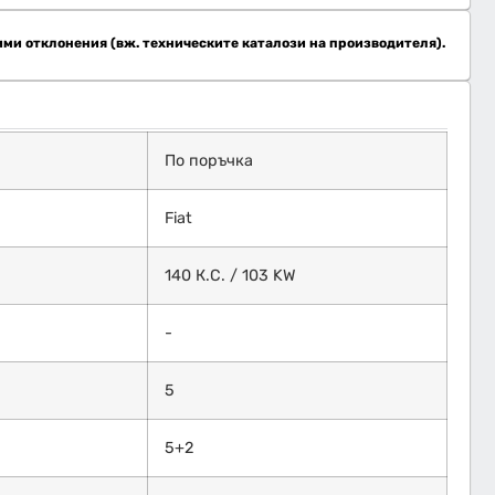
ими отклонения (вж. техническите каталози на производителя).
По поръчка
Fiat
140 К.С. / 103 KW
-
5
5+2