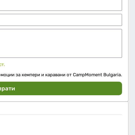
ст.
омоции за кемпери и каравани от CampMoment Bulgaria.
прати