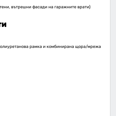
стени, вътрешни фасади на гаражните врати)
ТИ
 полиуретанова рамка и комбинирана щора/мрежа