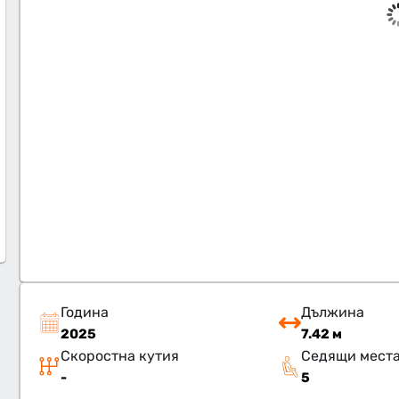
Година
Дължина
2025
7.42 м
Скоростна кутия
Седящи мест
-
5