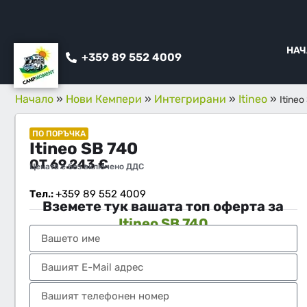
НАЧ
+359 89 552 4009
Начало
»
Нови Кемпери
»
Интегрирани
»
Itineo
»
Itineo
ПО ПОРЪЧКА
Itineo SB 740
ОТ
69.243
€
Цената е без включено ДДС
Тел.:
+359 89 552 4009
Вземете тук вашата топ оферта за
Itineo SB 740