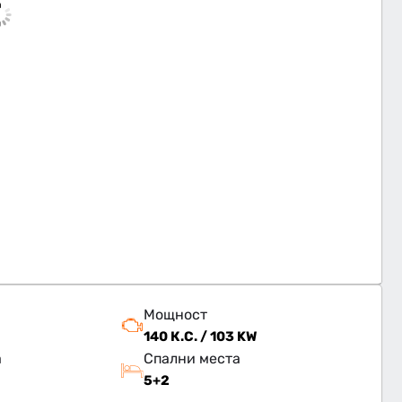
Мощност
140 К.С. / 103 KW
а
Спални места
5+2