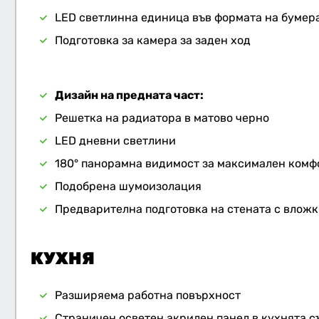
LED светлинна единица във формата на бумер
Подготовка за камера за заден ход
Дизайн на предната част:
Решетка на радиатора в матово черно
LED дневни светлини
180° панорамна видимост за максимален комф
Подобрена шумоизолация
Предварителна подготовка на стената с вложк
КУХНЯ
Разширяема работна повърхност
Страничен осветен акрилен панел в кухнята с