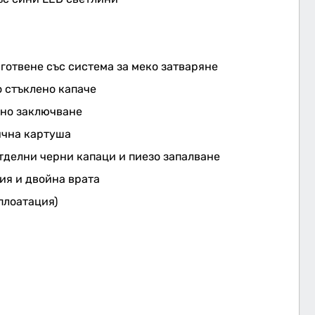
готвене със система за меко затваряне
 стъклено капаче
лно заключване
ична картуша
тделни черни капаци и пиезо запалване
ия и двойна врата
плоатация)