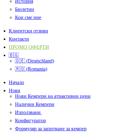
История
Бюлетин
Кои сме ние
Клиентски отзиви
Контакти
ПРОМО ОФЕРТИ
🇧🇬
🇩🇪 (Deutschland)
🇷🇴 (Romania)
Начало
Нови
Нови Кемпери на атрактивни цени
Налични Кемпери
Използвани
Конфигуратор
Формуляр за запитване за кемпер