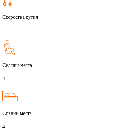
Скоростна кутия
-
Седящи места
4
Спални места
4