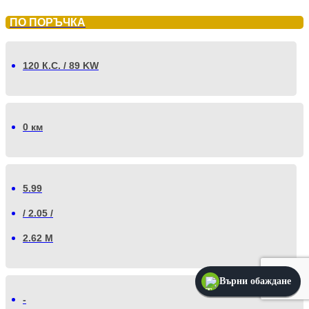
ПО ПОРЪЧКА
120 К.С. / 89 KW
0 км
5.99
/ 2.05 /
2.62 М
Върни обаждане
-