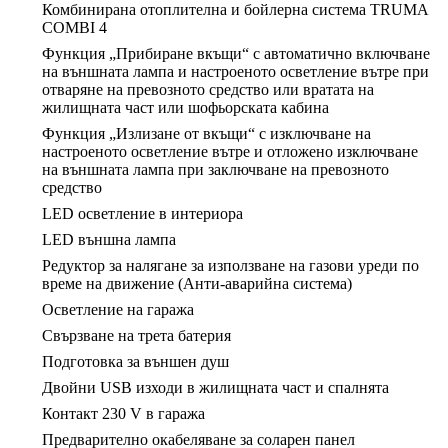
Комбинирана отоплителна и бойлерна система TRUMA
COMBI 4
Функция „Прибиране вкъщи“ с автоматично включване
на външната лампа и настроеното осветление вътре при
отваряне на превозното средство или вратата на
жилищната част или шофьорската кабина
Функция „Излизане от вкъщи“ с изключване на
настроеното осветление вътре и отложено изключване
на външната лампа при заключване на превозното
средство
LED осветление в интериора
LED външна лампа
Редуктор за налягане за използване на газови уреди по
време на движение (Анти-аварийна система)
Осветление на гаража
Свързване на трета батерия
Подготовка за външен душ
Двойни USB изходи в жилищната част и спалнята
Контакт 230 V в гаража
Предварително окабеляване за соларен панел