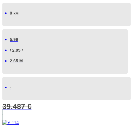
0 км
5.99
/ 2.05 /
2.65 М
-
39.487
€