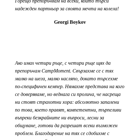
Горещо препоръчвам на всеки, който търси
надежден партньор за своята мечта на колела!
Georgi Boykov
Ако имах четири ръце, с четири ръце щях да
препоръчам CampMoment. Свързахме се с тях
малко на шега, малко насляпо, докато търсехме
по-специфичен кемпер. Нямахме представа на кого
се доверяваме, но веднага си пролича, че насреща
ни стоят страхотни хора: абсолютно запалени
по това, което правят, компетентни, търпеливи
въпреки безкрайните ни въпроси, лесни за
общуване, готови да разрешат всеки възможен
проблем. Благодарение на тях се сдобихме с