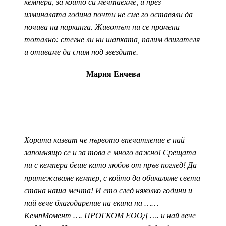
кемпера, за който си мечтаехме, и през
изминалата година почти не сме го оставяли да
почива на паркинга. Животът ни се промени
тотално: стегне ли ни шапката, палим двигателя
и отиваме да спим под звездите.
Мария Енчева
Хората казват че първото впечатление е най
запомнящо се и за това е много важно! Срещата
ни с кемпера беше като любов от пръв поглед! Да
притежаваме кемпер, с който да обикаляме света
стана наша мечта! И ето след няколко години и
най вече благодарение на екипа на ……
КемпМомент …. ПРОГКОМ ЕООД …. и най вече