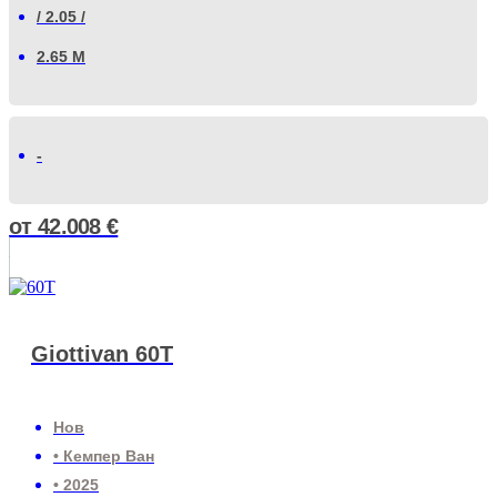
/ 2.05 /
2.65 М
-
от
42.008
€
Giottivan 60T
Нов
• Кемпер Ван
• 2025