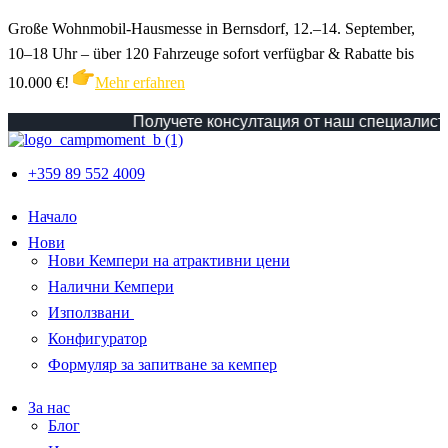
Große Wohnmobil-Hausmesse in Bernsdorf, 12.–14. September,
10–18 Uhr – über 120 Fahrzeuge sofort verfügbar & Rabatte bis
10.000 €!
Mehr erfahren
Получете консултация от наш специалист!
Виж
+359 89 552 4009
Начало
Нови
Нови Кемпери на атрактивни цени
Налични Кемпери
Използвани
Конфигуратор
Формуляр за запитване за кемпер
За нас
Блог