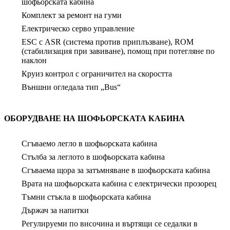
шофьорската кабина
Комплект за ремонт на гуми
Електрическо серво управление
ESC с ASR (система против приплъзване), ROM
(стабилизация при завиване), помощ при потегляне по
наклон
Круиз контрол с ограничител на скоростта
Външни огледала тип „Bus“
ОБОРУДВАНЕ НА ШОФЬОРСКАТА КАБИНА
Сгъваемо легло в шофьорската кабина
Стълба за леглото в шофьорската кабина
Сгъваема щора за затъмняване в шофьорската кабина
Врата на шофьорската кабина с електрически прозорец
Тъмни стъкла в шофьорската кабина
Държач за напитки
Регулируеми по височина и въртящи се седалки в