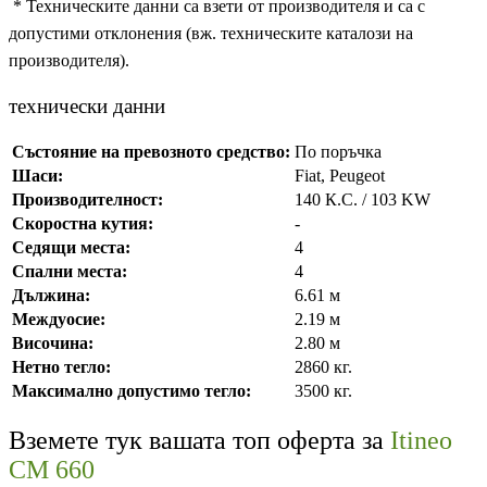
* Техническите данни са взети от производителя и са с
допустими отклонения (вж. техническите каталози на
производителя).
технически данни
Състояние на превозното средство:
По поръчка
Шаси:
Fiat, Peugeot
Производителност:
140 К.С. / 103 KW
Скоростна кутия:
-
Седящи места:
4
Спални места:
4
Дължина:
6.61 м
Междуосие:
2.19 м
Височина:
2.80 м
Нетно тегло:
2860 кг.
Максимално допустимо тегло:
3500 кг.
Вземете тук вашата топ оферта за
Itineo
CM 660