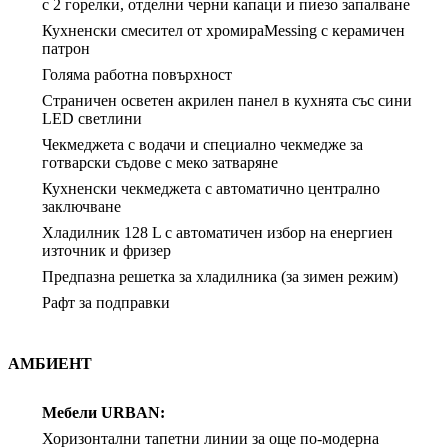
с 2 горелки, отделни черни капаци и пиезо запалване
Кухненски смесител от хромираMessing с керамичен
патрон
Голяма работна повърхност
Страничен осветен акрилен панел в кухнята със сини
LED светлини
Чекмеджета с водачи и специално чекмедже за
готварски съдове с меко затваряне
Кухненски чекмеджета с автоматично централно
заключване
Хладилник 128 L с автоматичен избор на енергиен
източник и фризер
Предпазна решетка за хладилника (за зимен режим)
Рафт за подправки
АМБИЕНТ
Мебели URBAN:
Хоризонтални тапетни линии за още по-модерна