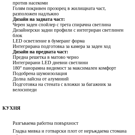
против насекоми
Голям покривен прозорец в жилищната част,
разположен надлъжно
Дизайн на задната част:
Черен заден спойлер с трета спирачна светлина
Дизайнерски задни профили с интегриран светлинен
блок
LED осветление в бумеранг форма
Интегрирана подготовка за камера за заден ход
Дизайн на предната част:
Предна решетка в матово черно
Интегрирани LED дневни светлини
180° панорамна видимост за максимален комфорт
Подобрена шумоизолация
Долна лайсна от алуминий
Подготовка на стената с вложки за багажник за
велосипеди
КУХНЯ
Разгъваема работна повърхност
Гладка мивка и готварски плот от неръждаема стомана