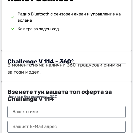
Радио Bluetooth с сензорен екран и управление на
волана
Камера за заден ход
Challenge V 114 - 360°
В момента няма налични 360-градусови снимки
за този модел.
Вземете тук вашата топ оферта за
Цената е без включено ДДС
Challenge V 114
Тел.:
+359 89 552 4009