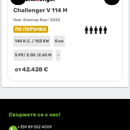
Challenger V 114 M
Нов
• Кемпер Ван
• 2025
ПО ПОРЪЧКА
140 К.С. / 103 KW
0 км
5.99
/ 2.05 /
2.65 М
-
от
42.428
€
Свържете се с нас!
+359 89 552 4009