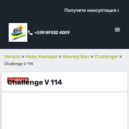
Получете консултация от наш
+359 89 552 4009
КЛИЕНТСКИ ОТ
ПРОМО ОФЕ
Начало
»
Нови Кемпери
»
Кемпер Ван
»
Challenger
»
Challenge V 114
Challenge V 114
ПРОДАДЕН