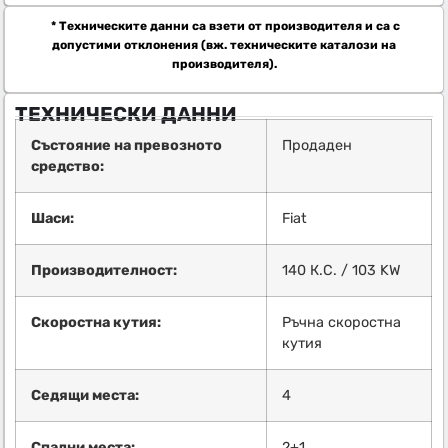
* Техническите данни са взети от производителя и са с
допустими отклонения (вж. техническите каталози на
производителя).
ТЕХНИЧЕСКИ ДАННИ
Състояние на превозното
Продаден
средство:
Шаси:
Fiat
Производителност:
140 К.С. / 103 KW
Скоростна кутия:
Ръчна скоростна
кутия
Седящи места:
4
Спални места:
2+1