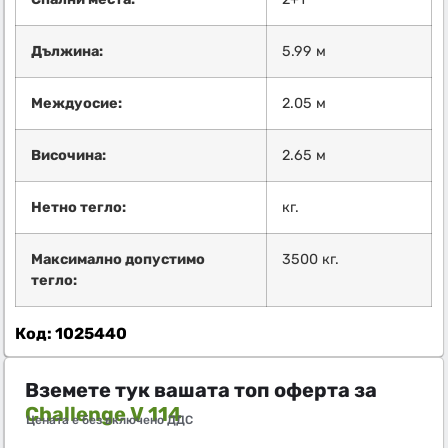
Дължина:
5.99 м
Междуосие:
2.05 м
Височина:
2.65 м
Нетно тегло:
кг.
Максимално допустимо
3500 кг.
тегло:
Код: 1025440
Вземете тук вашата топ оферта за
Challenge V 114
Цената е без включено ДДС