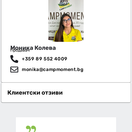
Моника Колева
Продавач
+359 89 552 4009
monika@campmoment.bg
Клиентски отзиви