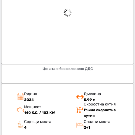
Цената е без включено ДДС
Година
Дължина
2024
5.99 м
Скоростна кутия
Мощност
Ръчна скоростна
140 К.С. / 103 KW
кутия
Седящи места
Спални места
4
2+1