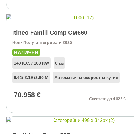
Itineo Famili Comp CM660
Нов
• Полу-интегриран
• 2025
НАЛИЧЕН
140 К.С. / 103 KW
0 км
6.61
/ 2.19 /
2.80 М
Автоматична скоростна кутия
70.958
€
75.580
€
Спестете до 4.622 €