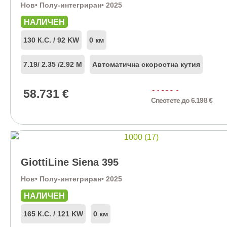
Нов
• Полу-интегриран
• 2025
НАЛИЧЕН
130 К.С. / 92 KW
0 км
7.19
/ 2.35 /
2.92 М
Автоматична скоростна кутия
58.731
€
64.929
€
Спестете до 6.198 €
GiottiLine Siena 395
Нов
• Полу-интегриран
• 2025
НАЛИЧЕН
165 К.С. / 121 KW
0 км