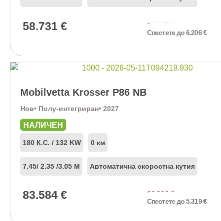
58.731
€
64.937
€
Спестете до 6.206 €
Mobilvetta Krosser P86 NB
Нов
• Полу-интегриран
• 2027
НАЛИЧЕН
180 К.С. / 132 KW
0 км
7.45
/ 2.35 /
3.05 М
Автоматична скоростна кутия
83.584
€
88.903
€
Спестете до 5.319 €