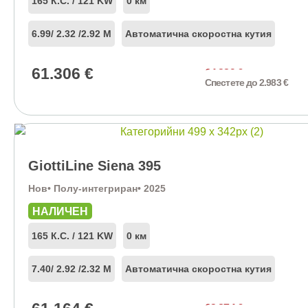
165 К.С. / 121 KW
0 км
6.99
/ 2.32 /
2.92 М
Автоматична скоростна кутия
61.306
€
64.289
€
Спестете до 2.983 €
GiottiLine Siena 395
Нов
• Полу-интегриран
• 2025
НАЛИЧЕН
165 К.С. / 121 KW
0 км
7.40
/ 2.92 /
2.32 М
Автоматична скоростна кутия