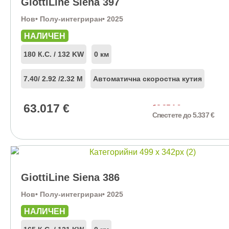
GiottiLine Siena 397
Нов
• Полу-интегриран
• 2025
НАЛИЧЕН
180 К.С. / 132 KW
0 км
7.40
/ 2.92 /
2.32 М
Автоматична скоростна кутия
63.017
€
68.354
€
Спестете до 5.337 €
GiottiLine Siena 386
Нов
• Полу-интегриран
• 2025
НАЛИЧЕН