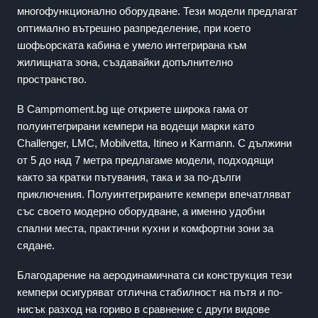
многофункционално оборудване. Тези модели предлагат
оптимално вътрешно разпределение, при което
шофьорската кабина е умело интегрирана към
жилищната зона, създавайки допълнително
пространство.
В Campmoment.bg ще откриете широка гама от
полуинтегрирани кемпери на водещи марки като
Challenger, LMC, Mobilvetta, Itineo и Karmann. С дължини
от 5 до над 7 метра предлагаме модели, подходящи
както за кратки пътувания, така и за по-дълги
приключения. Полуинтегрираните кемпери впечатляват
със своето модерно оборудване, а именно удобни
спални места, практични кухни и комфортни зони за
сядане.
Благодарение на аеродинамичната си конструкция тези
кемпери осигуряват отлична стабилност на пътя и по-
нисък разход на гориво в сравнение с други видове