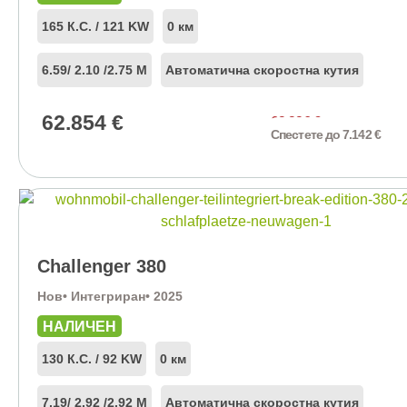
165 К.С. / 121 KW
0 км
6.59
/ 2.10 /
2.75 М
Автоматична скоростна кутия
62.854
€
69.996
€
Спестете до 7.142 €
Challenger 380
Нов
• Интегриран
• 2025
НАЛИЧЕН
130 К.С. / 92 KW
0 км
7.19
/ 2.92 /
2.92 М
Автоматична скоростна кутия