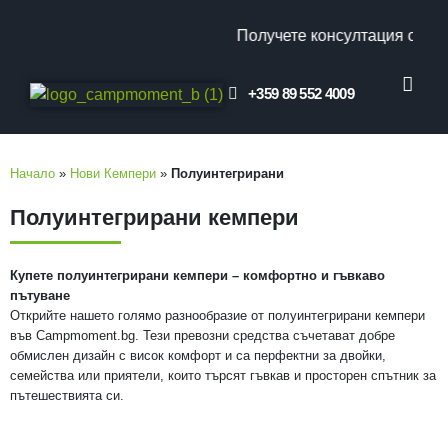
Получете консултация от наш
+359 89 552 4009
КЛИЕНТСКИ ОТ
ПРОМО ОФЕ
Начало
»
Нови Кемпери
»
Полуинтегрирани
Полуинтегрирани кемпери
Купете полуинтегрирани кемпери – комфортно и гъвкаво
пътуване
Открийте нашето голямо разнообразие от полуинтегрирани кемпери
във Campmoment.bg. Тези превозни средства съчетават добре
обмислен дизайн с висок комфорт и са перфектни за двойки,
семейства или приятели, които търсят гъвкав и просторен спътник за
пътешествията си.