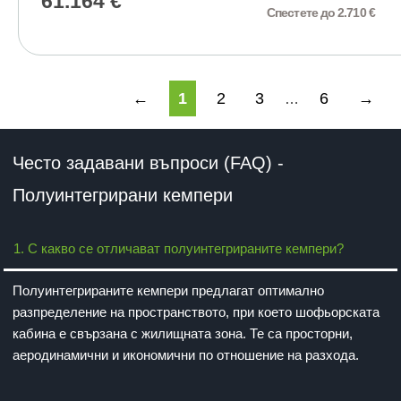
61.164
€
63.874
€
Спестете до 2.710 €
←
1
2
3
6
→
…
Често задавани въпроси
(FAQ)
-
Полуинтегрирани кемпери
1. С какво се отличават полуинтегрираните кемпери?
Полуинтегрираните кемпери предлагат оптимално
разпределение на пространството, при което шофьорската
кабина е свързана с жилищната зона. Те са просторни,
аеродинамични и икономични по отношение на разхода.