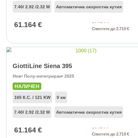
7.40
/ 2.92 /
2.32 М
Автоматична скоростна кутия
61.164
€
63.874
€
Спестете до 2.710 €
GiottiLine Siena 395
Нов
• Полу-интегриран
• 2025
НАЛИЧЕН
165 К.С. / 121 KW
0 км
7.40
/ 2.92 /
2.32 М
Автоматична скоростна кутия
61.164
€
63.874
€
Спестете до 2.710 €